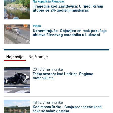
Na kupalištu Pjenovac
Tragedija kod Zavidovića: U rijeci Krivaji
utopio se 24-godišnji muškarac
Video
Uznemirujuće: Objavljen snimak pokušaja
ubistva Elezovog saradnika u Lukavici
Najnovije
Najčitanije
20:19
Crna hronika
Teška nesreća kod Hadžića: Poginuo
motociklista
18:12
Crna hronika
Kod mosta Brčko - Gunja pronađene kosti,
čeka se nalaz vještaka