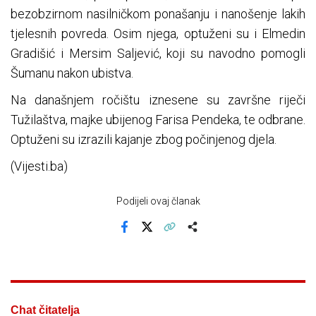
bezobzirnom nasilničkom ponašanju i nanošenje lakih
tjelesnih povreda. Osim njega, optuženi su i Elmedin
Gradišić i Mersim Saljević, koji su navodno pomogli
Šumanu nakon ubistva.
Na današnjem ročištu iznesene su završne riječi
Tužilaštva, majke ubijenog Farisa Pendeka, te odbrane.
Optuženi su izrazili kajanje zbog počinjenog djela.
(Vijesti.ba)
Podijeli ovaj članak
Facebook
X
Kopiraj link
Više
Chat čitatelja