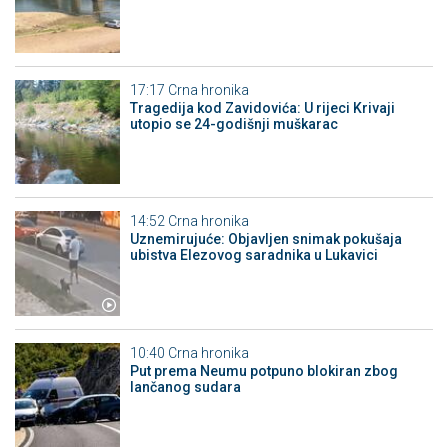
17:17
Crna hronika
Tragedija kod Zavidovića: U rijeci Krivaji
utopio se 24-godišnji muškarac
14:52
Crna hronika
Uznemirujuće: Objavljen snimak pokušaja
ubistva Elezovog saradnika u Lukavici
10:40
Crna hronika
Put prema Neumu potpuno blokiran zbog
lančanog sudara