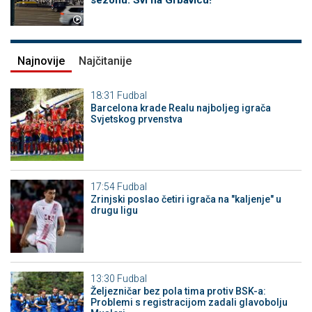
sezonu: Svi na Grbavicu!
Najnovije
Najčitanije
18:31
Fudbal
Barcelona krade Realu najboljeg igrača
Svjetskog prvenstva
17:54
Fudbal
Zrinjski poslao četiri igrača na "kaljenje" u
drugu ligu
13:30
Fudbal
Željezničar bez pola tima protiv BSK-a:
Problemi s registracijom zadali glavobolju