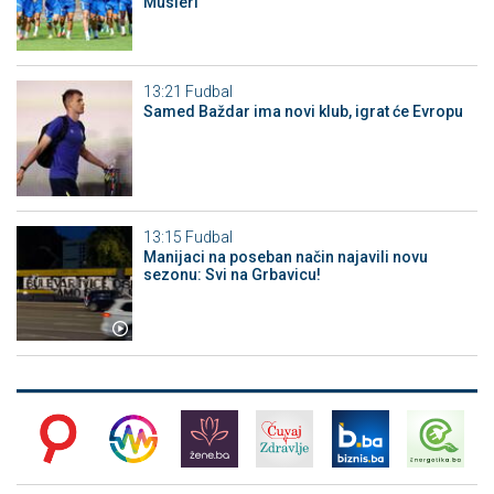
Musleri
13:21
Fudbal
Samed Baždar ima novi klub, igrat će Evropu
13:15
Fudbal
Manijaci na poseban način najavili novu
sezonu: Svi na Grbavicu!