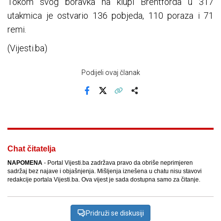
Tokom svog boravka na klupi Brentforda u 317
utakmica je ostvario 136 pobjeda, 110 poraza i 71
remi.
(Vijesti.ba)
Podijeli ovaj članak
Facebook
X
Kopiraj link
Više
Chat čitatelja
NAPOMENA
- Portal Vijesti.ba zadržava pravo da obriše neprimjeren
sadržaj bez najave i objašnjenja. Mišljenja iznešena u chatu nisu stavovi
redakcije portala Vijesti.ba. Ova vijest je sada dostupna samo za čitanje.
Pridruži se diskusiji