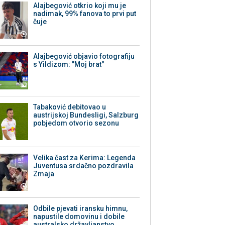
Alajbegović otkrio koji mu je
nadimak, 99% fanova to prvi put
čuje
Alajbegović objavio fotografiju
s Yildizom: "Moj brat"
Tabaković debitovao u
austrijskoj Bundesligi, Salzburg
pobjedom otvorio sezonu
Velika čast za Kerima: Legenda
Juventusa srdačno pozdravila
Zmaja
Odbile pjevati iransku himnu,
napustile domovinu i dobile
australsko državljanstvo