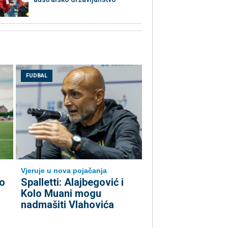
FUDBAL
Vjeruje u nova pojačanja
o
Spalletti: Alajbegović i
Kolo Muani mogu
nadmašiti Vlahovića