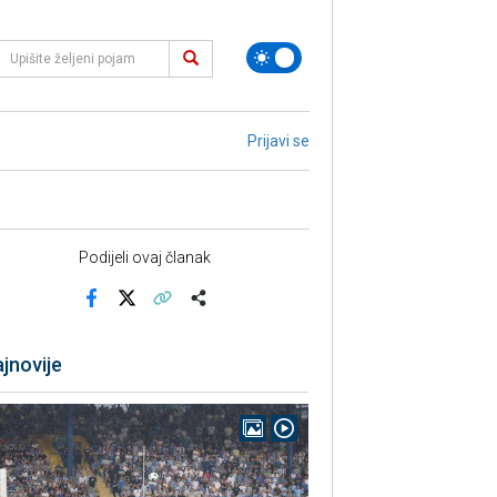
Prijavi se
Podijeli ovaj članak
Facebook
X
Kopiraj link
Više
jnovije