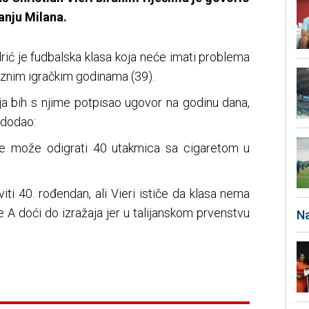
anju Milana.
rić je fudbalska klasa koja neće imati problema
oznim igračkim godinama (39).
 I ja bih s njime potpisao ugovor na godinu dana,
 dodao:
lase može odigrati 40 utakmica sa cigaretom u
ti 40. rođendan, ali Vieri ističe da klasa nema
ie A doći do izražaja jer u talijanskom prvenstvu
Na