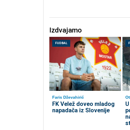
Izdvajamo
FUDBAL
Faris Dževahirić
Ot
FK Velež doveo mladog
U
napadača iz Slovenije
p
n
s