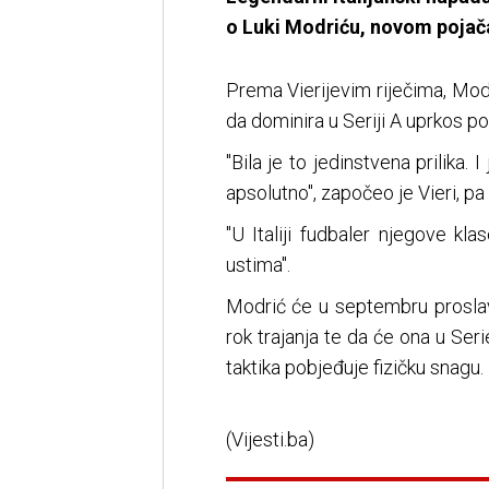
o Luki Modriću, novom pojač
Prema Vierijevim riječima, Mod
da dominira u Seriji A uprkos p
"Bila je to jedinstvena prilika.
apsolutno", započeo je Vieri, pa
"U Italiji fudbaler njegove k
ustima".
Modrić će u septembru proslavi
rok trajanja te da će ona u Ser
taktika pobjeđuje fizičku snagu.
(Vijesti.ba)