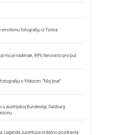
o emotivnu fotografiju iz Torina
oji mu je nadimak, 99% fanova to prvi put
fotografiju s Yildizom: "Moj brat"
 u austrijskoj Bundesligi, Salzburg
sezonu
ma: Legenda Juventusa srdačno pozdravila