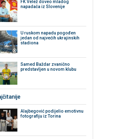
FK Velež doveo mladog
napadača iz Slovenije
U ruskom napadu pogođen
jedan od najvećih ukrajinskih
stadiona
Samed Baždar zvanično
predstavljen u novom klubu
jčitanije
Alajbegović podijelio emotivnu
fotografiju iz Torina