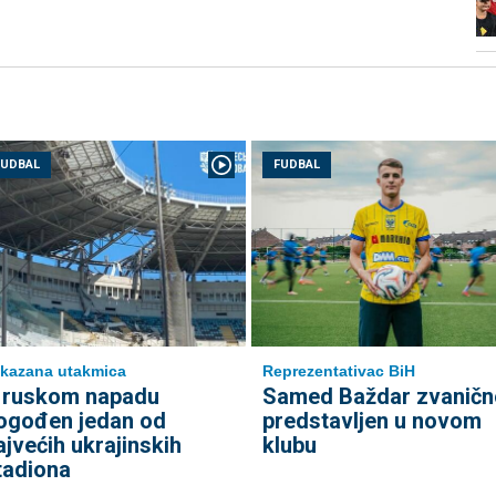
FUDBAL
FUDBAL
kazana utakmica
Reprezentativac BiH
 ruskom napadu
Samed Baždar zvaničn
ogođen jedan od
predstavljen u novom
ajvećih ukrajinskih
klubu
tadiona