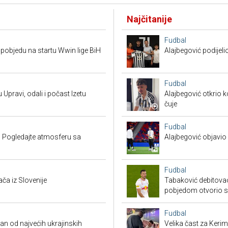
Najčitanije
Fudbal
pobjedu na startu Wwin lige BiH
Alajbegović podijeli
Fudbal
 Upravi, odali i počast Izetu
Alajbegović otkrio k
čuje
Fudbal
 Pogledajte atmosferu sa
Alajbegović objavio 
Fudbal
a iz Slovenije
Tabaković debitovao
pobjedom otvorio 
Fudbal
 od najvećih ukrajinskih
Velika čast za Keri