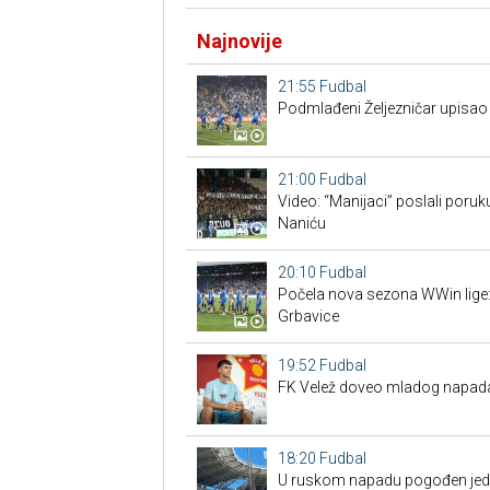
Najnovije
21:55
Fudbal
Podmlađeni Željezničar upisao 
21:00
Fudbal
Video: “Manijaci” poslali poruku
Naniću
20:10
Fudbal
Počela nova sezona WWin lige:
Grbavice
19:52
Fudbal
FK Velež doveo mladog napadač
18:20
Fudbal
U ruskom napadu pogođen jedan