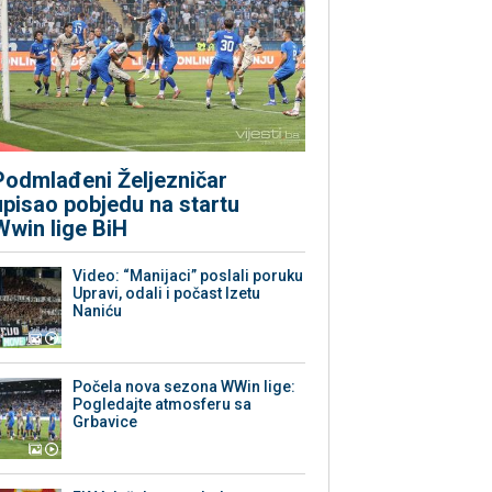
Podmlađeni Željezničar
upisao pobjedu na startu
Wwin lige BiH
Video: “Manijaci” poslali poruku
Upravi, odali i počast Izetu
Naniću
Počela nova sezona WWin lige:
Pogledajte atmosferu sa
Grbavice