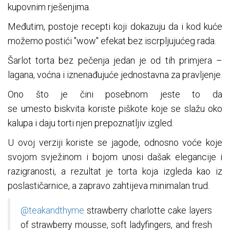
kupovnim rješenjima.
Međutim, postoje recepti koji dokazuju da i kod kuće
možemo postići "wow" efekat bez iscrpljujućeg rada.
Šarlot torta bez pečenja jedan je od tih primjera –
lagana, voćna i iznenađujuće jednostavna za pravljenje.
Ono što je čini posebnom jeste to da
se umesto biskvita koriste piškote koje se slažu oko
kalupa i daju torti njen prepoznatljiv izgled.
U ovoj verziji koriste se jagode, odnosno voće koje
svojom svježinom i bojom unosi dašak elegancije i
razigranosti, a rezultat je torta koja izgleda kao iz
poslastičarnice, a zapravo zahtijeva minimalan trud.
@teakandthyme
strawberry charlotte cake layers
of strawberry mousse, soft ladyfingers, and fresh