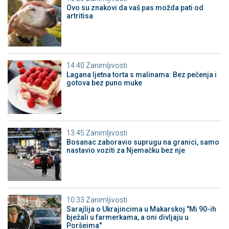
Ovo su znakovi da vaš pas možda pati od
artritisa
14:40
Zanimljivosti
Lagana ljetna torta s malinama: Bez pečenja i
gotova bez puno muke
13:45
Zanimljivosti
Bosanac zaboravio suprugu na granici, samo
nastavio voziti za Njemačku bez nje
10:33
Zanimljivosti
Sarajlija o Ukrajincima u Makarskoj "Mi 90-ih
bježali u farmerkama, a oni divljaju u
Poršeima"