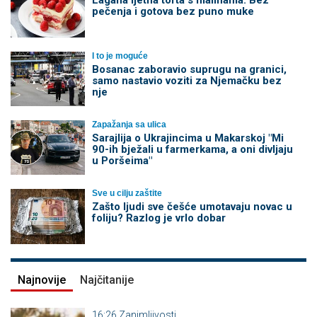
Lagana ljetna torta s malinama: Bez
pečenja i gotova bez puno muke
I to je moguće
Bosanac zaboravio suprugu na granici,
samo nastavio voziti za Njemačku bez
nje
Zapažanja sa ulica
Sarajlija o Ukrajincima u Makarskoj "Mi
90-ih bježali u farmerkama, a oni divljaju
u Poršeima"
Sve u cilju zaštite
Zašto ljudi sve češće umotavaju novac u
foliju? Razlog je vrlo dobar
Najnovije
Najčitanije
16:26
Zanimljivosti