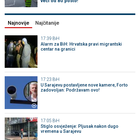
veći od 80 posto!
Najnovije
Najčitanije
17:39
BiH
Alarm za BiH: Hrvatska pravi migrantski
centar na granici
17:23
BiH
U Sarajevu postavljene nove kamere, Forto
zadovoljan: Podržavam ovo!
17:05
BiH
Stiglo osvježenje: Pljusak nakon dugo
vremena u Sarajevu