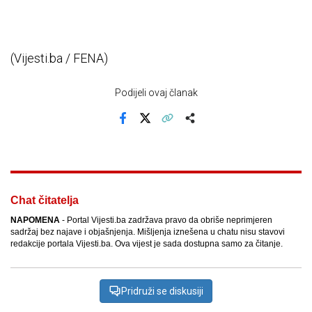
(Vijesti.ba / FENA)
Podijeli ovaj članak
Facebook
X
Kopiraj link
Više
Chat čitatelja
NAPOMENA
- Portal Vijesti.ba zadržava pravo da obriše neprimjeren
sadržaj bez najave i objašnjenja. Mišljenja iznešena u chatu nisu stavovi
redakcije portala Vijesti.ba. Ova vijest je sada dostupna samo za čitanje.
Pridruži se diskusiji