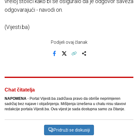
vreloj stolici kako bi se osiguralo da je odgovor saveza
odgovarajući - navodi on.
(Vijesti.ba)
Podijeli ovaj članak
Facebook
X
Kopiraj link
Više
Chat čitatelja
NAPOMENA
- Portal Vijesti.ba zadržava pravo da obriše neprimjeren
sadržaj bez najave i objašnjenja. Mišljenja iznešena u chatu nisu stavovi
redakcije portala Vijesti.ba. Ova vijest je sada dostupna samo za čitanje.
Pridruži se diskusiji