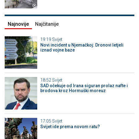
Najnovije
Najčitanije
19:19
Svijet
Novi incident u Njemačkoj: Dronovi letjeli
iznad vojne baze
18:52
Svijet
SAD očekuje od Irana siguran prolaz nafte i
brodova kroz Hormuški moreuz
17:05
Svijet
Svijet ide prema novom ratu?