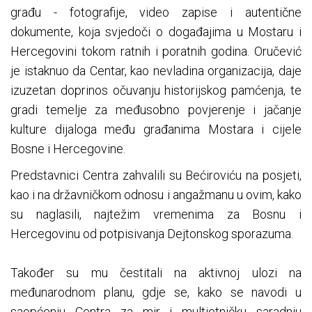
građu - fotografije, video zapise i autentične
dokumente, koja svjedoči o događajima u Mostaru i
Hercegovini tokom ratnih i poratnih godina. Oručević
je istaknuo da Centar, kao nevladina organizacija, daje
izuzetan doprinos očuvanju historijskog pamćenja, te
gradi temelje za međusobno povjerenje i jačanje
kulture dijaloga među građanima Mostara i cijele
Bosne i Hercegovine.
Predstavnici Centra zahvalili su Bećiroviću na posjeti,
kao i na državničkom odnosu i angažmanu u ovim, kako
su naglasili, najtežim vremenima za Bosnu i
Hercegovinu od potpisivanja Dejtonskog sporazuma.
Također su mu čestitali na aktivnoj ulozi na
međunarodnom planu, gdje se, kako se navodi u
saopćenju Centra za mir i multietničku saradnju