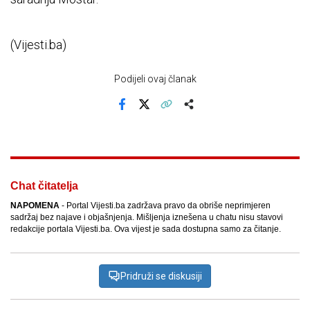
(Vijesti.ba)
Podijeli ovaj članak
Facebook
X
Kopiraj link
Više
Chat čitatelja
NAPOMENA
- Portal Vijesti.ba zadržava pravo da obriše neprimjeren
sadržaj bez najave i objašnjenja. Mišljenja iznešena u chatu nisu stavovi
redakcije portala Vijesti.ba. Ova vijest je sada dostupna samo za čitanje.
Pridruži se diskusiji