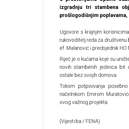
izgradnju tri stambena ob
prošlogodišnjim poplavama, iz
Ugovore s krajnjim korisnicima
rukovoditelj reda za društvenu 
ef. Malanović i predsjednik H
Riječ je o kućama koje su uniš
novih stambenih jedinica bit
ostale bez svojih domova.
Tokom potpisivanja posebno
načelnikom Emirom Muratovićem
ovog važnog projekta.
(Vijesti.ba / FENA)