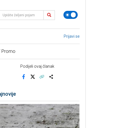
Prijavi se
/ Promo
Podijeli ovaj članak
Facebook
X
Kopiraj link
Više
jnovije