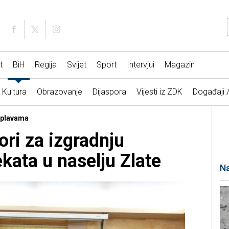
t
BiH
Regija
Svijet
Sport
Intervjui
Magazin
Kultura
Obrazovanje
Dijaspora
Vijesti iz ZDK
Događaji 
poplavama
ori za izgradnju
kata u naselju Zlate
Na