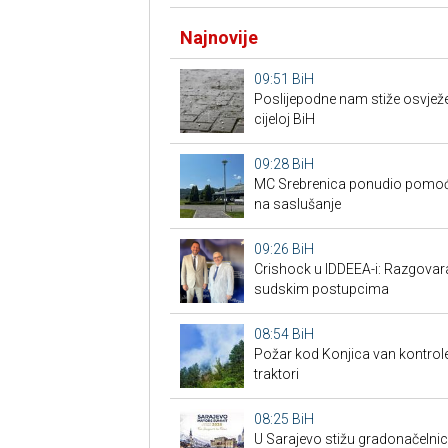
Najnovije
09:51
BiH
Poslijepodne nam stiže osvježen
cijeloj BiH
09:28
BiH
MC Srebrenica ponudio pomoć 
na saslušanje
09:26
BiH
Crishock u IDDEEA-i: Razgovaran
sudskim postupcima
08:54
BiH
Požar kod Konjica van kontrole: 
traktori
08:25
BiH
U Sarajevo stižu gradonačelnici