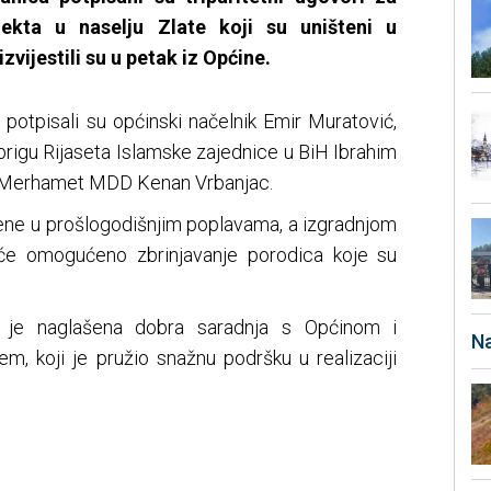
jekta u naselju Zlate koji su uništeni u
vijestili su u petak iz Općine.
 potpisali su općinski načelnik Emir Muratović,
brigu Rijaseta Islamske zajednice u BiH Ibrahim
O Merhamet MDD Kenan Vrbanjac.
tene u prošlogodišnjim poplavama, a izgradnjom
 će omogućeno zbrinjavanje porodica koje su
 je naglašena dobra saradnja s Općinom i
Na
, koji je pružio snažnu podršku u realizaciji