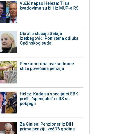
Vučić napao Heleza: Ti sa
kvadovima su bili iz MUP-a RS
Obrat u slučaju Sebije
Izetbegović: Poništena odluka
Općinskog suda
Penzionerima ove sedmice
stiže povećana penzija
Helez: Kada su specijalci SBK
prišli, "specijalci" iz RS su
pobjegli
Za Ginisa: Penzioner iz BiH
prima penziju već 76 godina