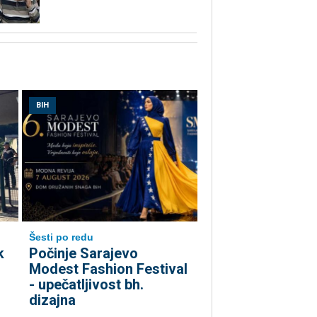
BIH
Šesti po redu
k
Počinje Sarajevo
Modest Fashion Festival
- upečatljivost bh.
dizajna