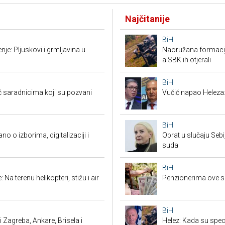
Najčitanije
BiH
je: Pljuskovi i grmljavina u
Naoružana formacija
a SBK ih otjerali
BiH
saradnicima koji su pozvani
Vučić napao Heleza:
BiH
o o izborima, digitalizaciji i
Obrat u slučaju Seb
suda
BiH
Na terenu helikopteri, stižu i air
Penzionerima ove s
BiH
 Zagreba, Ankare, Brisela i
Helez: Kada su specij