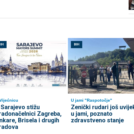
IH
BIH
Vijećnicu
U jami "Raspotočje"
 Sarajevo stižu
Zenički rudari još uvije
radonačelnici Zagreba,
u jami, poznato
nkare, Brisela i drugih
zdravstveno stanje
radova