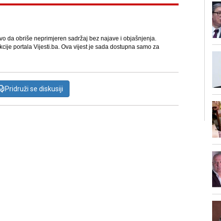
avo da obriše neprimjeren sadržaj bez najave i objašnjenja.
kcije portala Vijesti.ba. Ova vijest je sada dostupna samo za
Pridruži se diskusiji