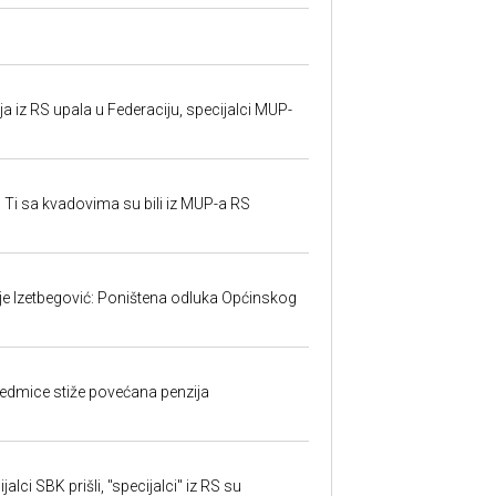
 iz RS upala u Federaciju, specijalci MUP-
 Ti sa kvadovima su bili iz MUP-a RS
ije Izetbegović: Poništena odluka Općinskog
edmice stiže povećana penzija
alci SBK prišli, "specijalci" iz RS su