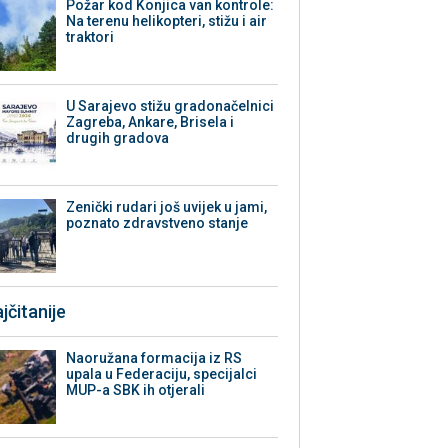
Požar kod Konjica van kontrole:
Na terenu helikopteri, stižu i air
traktori
U Sarajevo stižu gradonačelnici
Zagreba, Ankare, Brisela i
drugih gradova
Zenički rudari još uvijek u jami,
poznato zdravstveno stanje
jčitanije
Naoružana formacija iz RS
upala u Federaciju, specijalci
MUP-a SBK ih otjerali