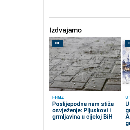
Izdvajamo
BIH
B
FHMZ
U 
Poslijepodne nam stiže
U
osvježenje: Pljuskovi i
g
grmljavina u cijeloj BiH
A
g