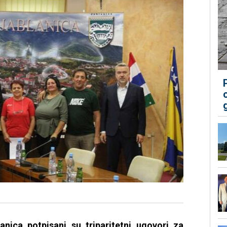
nica potpisani su triparitetni ugovori za