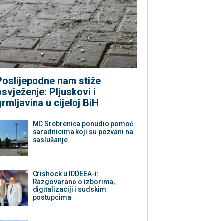
Poslijepodne nam stiže
osvježenje: Pljuskovi i
grmljavina u cijeloj BiH
MC Srebrenica ponudio pomoć
saradnicima koji su pozvani na
saslušanje
Crishock u IDDEEA-i:
Razgovarano o izborima,
digitalizaciji i sudskim
postupcima