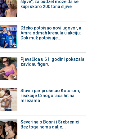
šljive", za budžet može da se
kupi skoro 200 tona šljive
Džeko potpisao novi ugovor, a
Amra odmah krenula u akciju:
Dok muž potpisuje...
Pjevačica u 61. godini pokazala
zavidnu figuru
Slavni par prošetao Kotorom,
reakcije Crnogoraca hit na
mrežama
Severina o Bosni i Srebrenici:
Bez toga nema dalje...