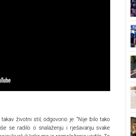
takav životni stil, odgovorio je: "Nije bilo tako
Više se radilo o snalaženju i rješavanju svake