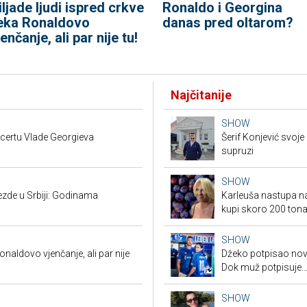
iljade ljudi ispred crkve
Ronaldo i Georgina
eka Ronaldovo
danas pred oltarom?
jenčanje, ali par nije tu!
Najčitanije
SHOW
ncertu Vlade Georgieva
Šerif Konjević svoj
supruzi
SHOW
ezde u Srbiji: Godinama
Karleuša nastupa na
kupi skoro 200 tona 
SHOW
onaldovo vjenčanje, ali par nije
Džeko potpisao novi
Dok muž potpisuje..
SHOW