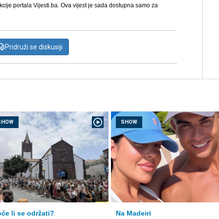
kcije portala Vijesti.ba. Ova vijest je sada dostupna samo za
Pridruži se diskusiji
SHOW
SHOW
će li se održati?
Na Madeiri