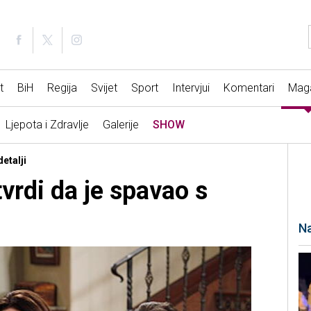
t
BiH
Regija
Svijet
Sport
Intervjui
Komentari
Mag
Ljepota i Zdravlje
Galerije
SHOW
etalji
vrdi da je spavao s
Na