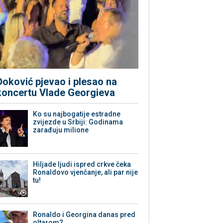
Đoković pjevao i plesao na
koncertu Vlade Georgieva
Ko su najbogatije estradne
zvijezde u Srbiji: Godinama
zarađuju milione
Hiljade ljudi ispred crkve čeka
Ronaldovo vjenčanje, ali par nije
tu!
Ronaldo i Georgina danas pred
oltarom?