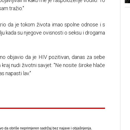
pojavljivali ili kako me je raspoloženje vodilo. To
am tražio."
rio da je tokom života imao spolne odnose i s
ju kada su njegove ovisnosti o seksu i drogama
avno objavio da je HIV pozitivan, danas za sebe
 kraj nudi životni savjet: "Ne nosite široke hlače
s napasti lav."
avo da obriše neprimjeren sadržaj bez najave i objašnjenja.