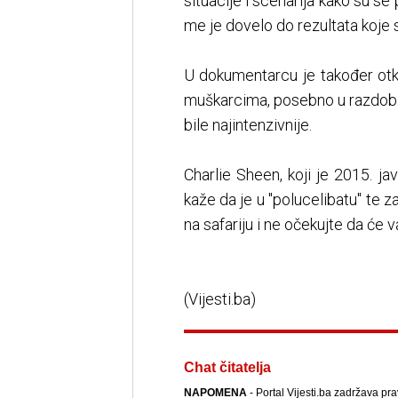
situacije i scenarija kako su se 
me je dovelo do rezultata koje s
U dokumentarcu je također otk
muškarcima, posebno u razdobl
bile najintenzivnije.
Charlie Sheen, koji je 2015. j
kaže da je u "polucelibatu" te za
na safariju i ne očekujte da će va
(Vijesti.ba)
Chat čitatelja
NAPOMENA
- Portal Vijesti.ba zadržava pr