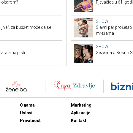
d oltarom?
Pjevačica u 61. godi
SHOW
jive", za budžet može da se
Slavni par prošetao
mrežama
SHOW
arala na pisti
Severina o Bosni i S
O nama
Marketing
Uslovi
Aplikacije
Privatnost
Kontakt