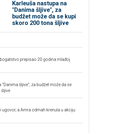
Karleuša nastupa na
"Danima šljive", za
budžet može da se kupi
skoro 200 tona šljive
e bogatstvo prepisao 20 godina mlađoj
 "Danima šljive", za budžet može da se
šljive
 ugovor, a Amra odmah krenula u akciju:
.