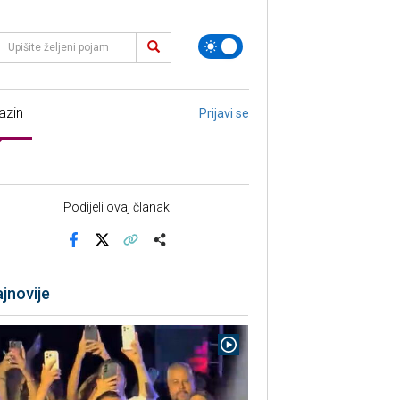
azin
Prijavi se
Podijeli ovaj članak
Facebook
X
Kopiraj link
Više
jnovije