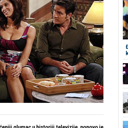
eniji glumac u historiji televizije, ponovo je