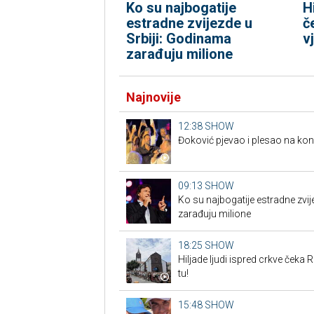
Ko su najbogatije
H
estradne zvijezde u
č
Srbiji: Godinama
v
zarađuju milione
Najnovije
12:38
SHOW
Đoković pjevao i plesao na ko
09:13
SHOW
Ko su najbogatije estradne zvij
zarađuju milione
18:25
SHOW
Hiljade ljudi ispred crkve čeka R
tu!
15:48
SHOW