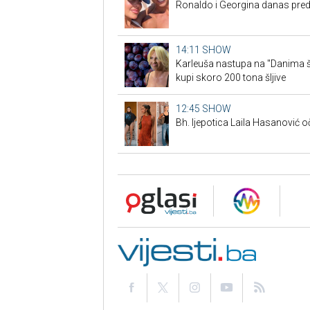
Ronaldo i Georgina danas pre
14:11
SHOW
Karleuša nastupa na "Danima šl
kupi skoro 200 tona šljive
12:45
SHOW
Bh. ljepotica Laila Hasanović oč