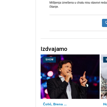
Mišljenja iznešena u chatu nisu stavovi reda
čitanje.
Izdvajamo
SHOW
Čolić, Brena ...
Ho