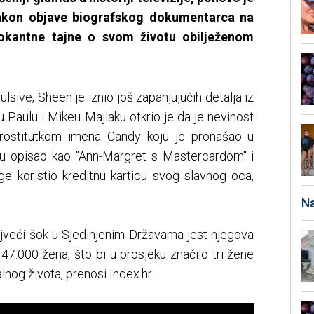
nakon objave biografskog dokumentarca na
šokantne tajne o svom životu obilježenom
lsive, Sheen je iznio još zapanjujućih detalja iz
 Paulu i Mikeu Majlaku otkrio je da je nevinost
prostitutkom imena Candy koju je pronašao u
ku opisao kao "Ann-Margret s Mastercardom" i
ge koristio kreditnu karticu svog slavnog oca,
Na
najveći šok u Sjedinjenim Državama jest njegova
47.000 žena, što bi u prosjeku značilo tri žene
og života, prenosi Index.hr.