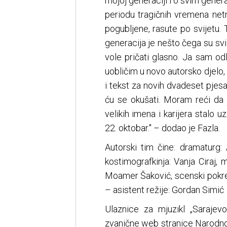
mojoj generaciji i o svim gener
periodu tragičnih vremena netr
pogubljene, rasute po svijetu. 
generacija je nešto čega su svi s
vole pričati glasno. Ja sam o
uobličim u novo autorsko djelo, 
i tekst za novih dvadeset pjes
ću se okušati. Moram reći da s
velikih imena i karijera stal
22. oktobar.'' – dodao je Fazla.
Autorski tim čine: dramaturg:
kostimografkinja: Vanja Ciraj, m
Moamer Šaković, scenski pokret 
– asistent režije: Gordan Simić
Ulaznice za mjuzikl „Saraje
zvanične web stranice Narodno