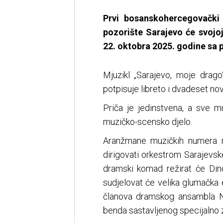
Prvi bosanskohercegovački 
pozorište Sarajevo će svojoj
22. oktobra 2025. godine sa 
Mjuzikl „Sarajevo, moje drago
potpisuje libreto i dvadeset no
Priča je jedinstvena, a sve 
muzičko-scensko djelo.
Aranžmane muzičkih numera n
dirigovati orkestrom Sarajevske 
dramski komad režirat će Dino
sudjelovat će velika glumačka 
članova dramskog ansambla N
benda sastavljenog specijalno 