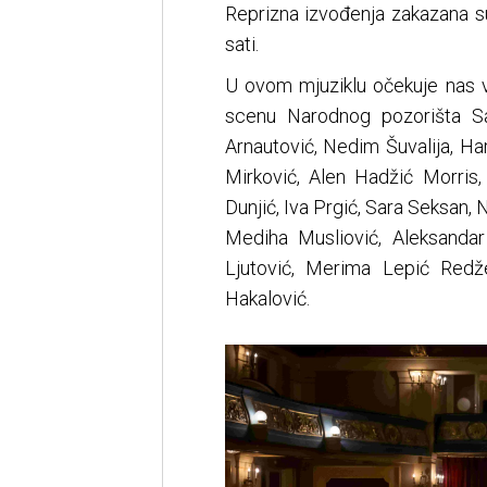
Reprizna izvođenja zakazana s
sati.
U ovom mjuziklu očekuje nas vel
scenu Narodnog pozorišta Sa
Arnautović, Nedim Šuvalija, H
Mirković, Alen Hadžić Morris,
Dunjić, Iva Prgić, Sara Seksan, 
Mediha Musliović, Aleksandar 
Ljutović, Merima Lepić Redž
Hakalović.