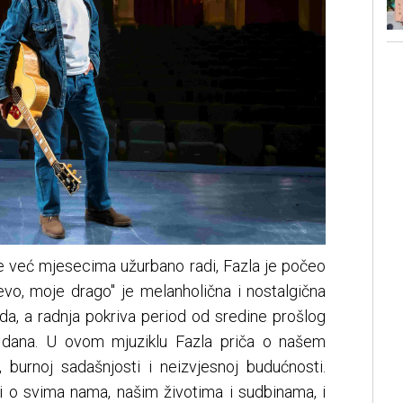
se već mjesecima užurbano radi, Fazla je počeo
ajevo, moje drago'' je melanholična i nostalgična
da, a radnja pokriva period od sredine prošlog
h dana. U ovom mjuziklu Fazla priča o našem
, burnoj sadašnjosti i neizvjesnoj budućnosti.
 i o svima nama, našim životima i sudbinama, i