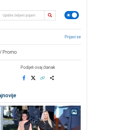
Prijavi se
 / Promo
Podijeli ovaj članak
Facebook
X
Kopiraj link
Više
jnovije