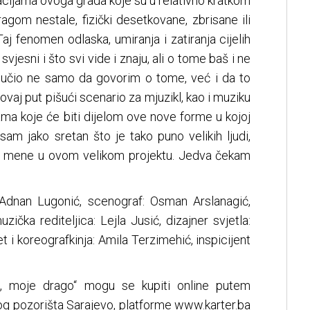
acijama ovoga grada koje su u relativno kratkom
agom nestale, fizički desetkovane, zbrisane ili
Taj fenomen odlaska, umiranja i zatiranja cijelih
vjesni i što svi vide i znaju, ali o tome baš i ne
dlučio ne samo da govorim o tome, već i da to
ovaj put pišući scenario za mjuzikl, kao i muziku
ama koje će biti dijelom ove nove forme u kojoj
am jako sretan što je tako puno velikih ljudi,
o uz mene u ovom velikom projektu. Jedva čekam
 Adnan Lugonić, scenograf: Osman Arslanagić,
uzička rediteljica: Lejla Jusić, dizajner svjetla:
i koreografkinja: Amila Terzimehić, inspicijent
vo, moje drago“ mogu se kupiti online putem
g pozorišta Sarajevo, platforme www.karter.ba