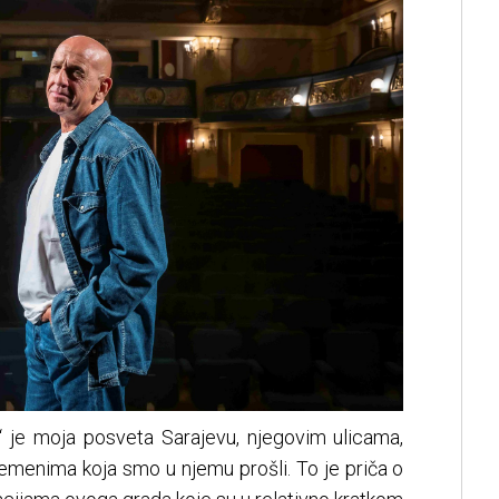
go“ je moja posveta Sarajevu, njegovim ulicama,
 vremenima koja smo u njemu prošli. To je priča o