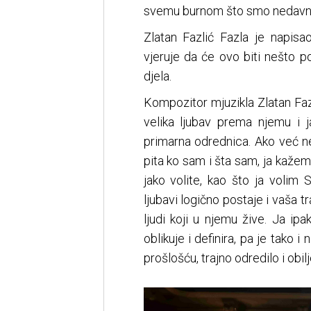
svemu burnom što smo nedavno 
Zlatan Fazlić Fazla je napisao
vjeruje da će ovo biti nešto 
djela.
Kompozitor mjuzikla Zlatan Fazl
velika ljubav prema njemu i j
primarna odrednica. Ako već ne
pita ko sam i šta sam, ja kažem
jako volite, kao što ja volim 
ljubavi logično postaje i vaša t
ljudi koji u njemu žive. Ja ipa
oblikuje i definira, pa je tako
prošlošću, trajno odredilo i obilje