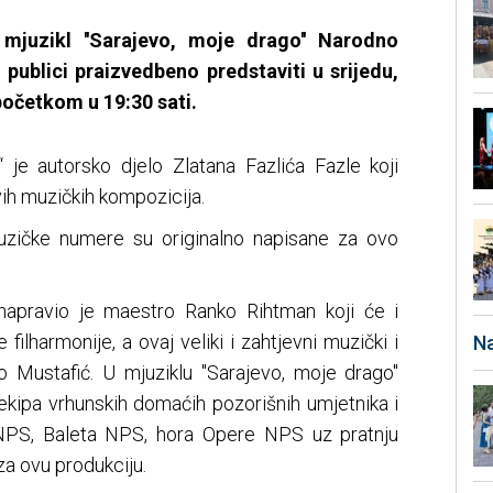
mjuzikl ''Sarajevo, moje drago'' Narodno
 publici praizvedbeno predstaviti u srijedu,
početkom u 19:30 sati.
“ je autorsko djelo Zlatana Fazlića Fazle koji
vih muzičkih kompozicija.
muzičke numere su originalno napisane za ovo
apravio je maestro Ranko Rihtman koji će i
filharmonije, a ovaj veliki i zahtjevni muzički i
Na
 Mustafić. U mjuziklu ''Sarajevo, moje drago''
ekipa vrhunskih domaćih pozorišnih umjetnika i
PS, Baleta NPS, hora Opere NPS uz pratnju
za ovu produkciju.