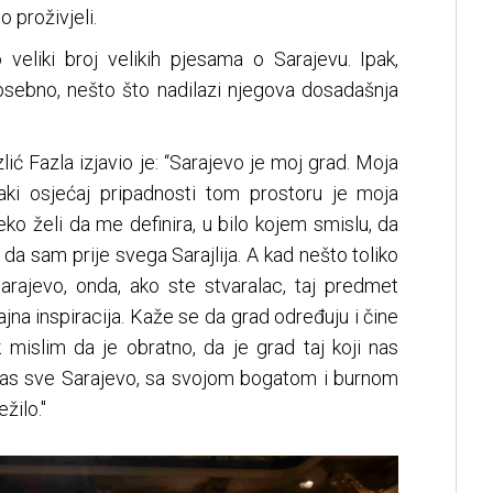
proživjeli.
 veliki broj velikih pjesama o Sarajevu. Ipak,
posebno, nešto što nadilazi njegova dosadašnja
ić Fazla izjavio je: “Sarajevo je moj grad. Moja
aki osjećaj pripadnosti tom prostoru je moja
ko želi da me definira, u bilo kojem smislu, da
 da sam prije svega Sarajlija. A kad nešto toliko
Sarajevo, onda, ako ste stvaralac, taj predmet
rajna inspiracija. Kaže se da grad određuju i čine
k mislim da je obratno, da je grad taj koji nas
 i nas sve Sarajevo, sa svojom bogatom i burnom
žilo.''