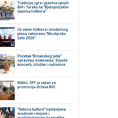
Tradicija, igra i pjesma spojili
BiH i Tursku na "Bjelopoljskim
danima folklora"
Uz večer folklora i modernog
plesa zatvoreno "Mostarsko
ljeto 2026"
Početak "Brčanskog ljeta"
opravdao očekivanja: Slijede
koncerti, izložbe i radionice
Nikšić: SFF je važan za
promociju države BiH
"Šetnica kulture" nastavljena
modnom revijom i
predstavljanjem kozmetike