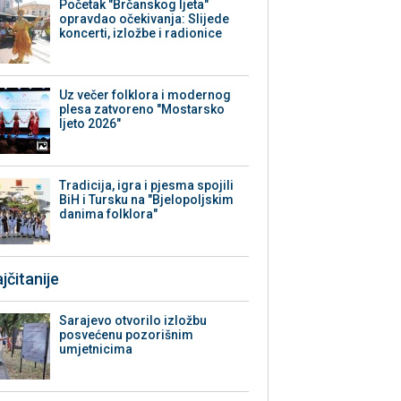
Početak "Brčanskog ljeta"
opravdao očekivanja: Slijede
koncerti, izložbe i radionice
Uz večer folklora i modernog
plesa zatvoreno "Mostarsko
ljeto 2026"
Tradicija, igra i pjesma spojili
BiH i Tursku na "Bjelopoljskim
danima folklora"
jčitanije
Sarajevo otvorilo izložbu
posvećenu pozorišnim
umjetnicima