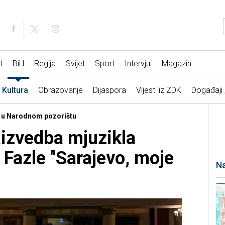
t
BiH
Regija
Svijet
Sport
Intervjui
Magazin
Kultura
Obrazovanje
Dijaspora
Vijesti iz ZDK
Događaji
kl u Narodnom pozorištu
aizvedba mjuzikla
 Fazle "Sarajevo, moje
Na