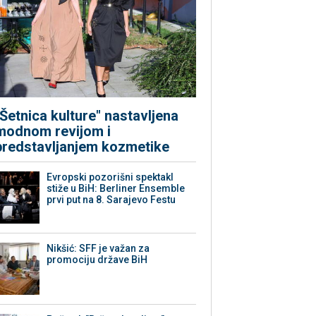
"Šetnica kulture" nastavljena
modnom revijom i
predstavljanjem kozmetike
Evropski pozorišni spektakl
stiže u BiH: Berliner Ensemble
prvi put na 8. Sarajevo Festu
Nikšić: SFF je važan za
promociju države BiH