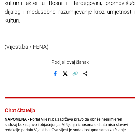
kulturni akter u Bosni i Hercegovini, promovišući
dijalog i međusobno razumijevanje kroz umjetnost i
kulturu.
(Vijesti.ba / FENA)
Podijeli ovaj članak
Facebook
X
Kopiraj link
Više
Chat čitatelja
NAPOMENA
- Portal Vijesti.ba zadržava pravo da obriše neprimjeren
sadržaj bez najave i objašnjenja. Mišljenja iznešena u chatu nisu stavovi
redakcije portala Vijesti.ba. Ova vijest je sada dostupna samo za čitanje.