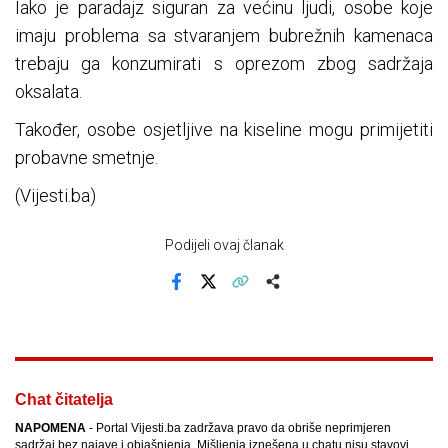
Iako je paradajz siguran za većinu ljudi, osobe koje
imaju problema sa stvaranjem bubrežnih kamenaca
trebaju ga konzumirati s oprezom zbog sadržaja
oksalata.
Također, osobe osjetljive na kiseline mogu primijetiti
probavne smetnje.
(Vijesti.ba)
Podijeli ovaj članak
Facebook
X
Kopiraj link
Više
Chat čitatelja
NAPOMENA
- Portal Vijesti.ba zadržava pravo da obriše neprimjeren
sadržaj bez najave i objašnjenja. Mišljenja iznešena u chatu nisu stavovi