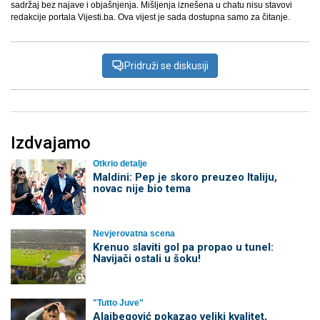
sadržaj bez najave i objašnjenja. Mišljenja iznešena u chatu nisu stavovi
redakcije portala Vijesti.ba. Ova vijest je sada dostupna samo za čitanje.
Pridruži se diskusiji
Izdvajamo
Otkrio detalje
Maldini: Pep je skoro preuzeo Italiju,
novac nije bio tema
Nevjerovatna scena
Krenuo slaviti gol pa propao u tunel:
Navijači ostali u šoku!
"Tutto Juve"
Alajbegović pokazao veliki kvalitet,