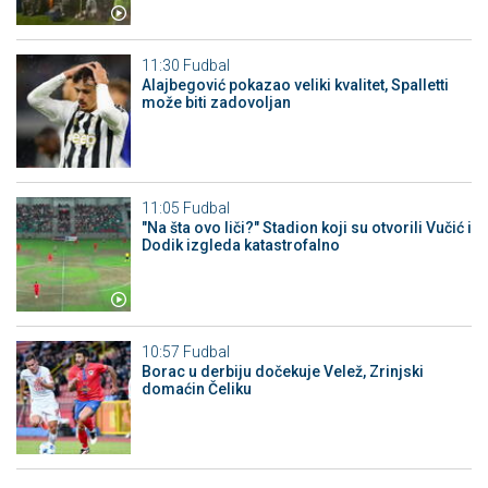
11:30
Fudbal
Alajbegović pokazao veliki kvalitet, Spalletti
može biti zadovoljan
11:05
Fudbal
"Na šta ovo liči?" Stadion koji su otvorili Vučić i
Dodik izgleda katastrofalno
10:57
Fudbal
Borac u derbiju dočekuje Velež, Zrinjski
domaćin Čeliku