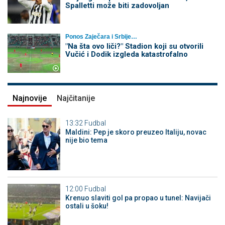
Spalletti može biti zadovoljan
Ponos Zaječara i Srbije…
"Na šta ovo liči?" Stadion koji su otvorili
Vučić i Dodik izgleda katastrofalno
Najnovije
Najčitanije
13:32
Fudbal
Maldini: Pep je skoro preuzeo Italiju, novac
nije bio tema
12:00
Fudbal
Krenuo slaviti gol pa propao u tunel: Navijači
ostali u šoku!