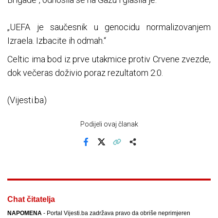
„UEFA je saučesnik u genocidu normalizovanjem
Izraela. Izbacite ih odmah.“
Celtic ima bod iz prve utakmice protiv Crvene zvezde,
dok večeras doživio poraz rezultatom 2:0.
(Vijesti.ba)
Podijeli ovaj članak
Facebook
X
Kopiraj link
Više
Chat čitatelja
NAPOMENA
- Portal Vijesti.ba zadržava pravo da obriše neprimjeren