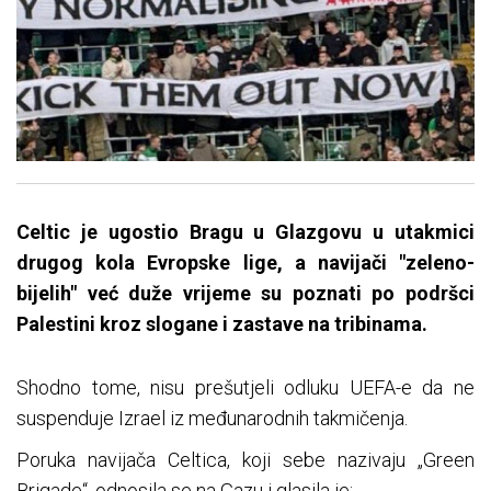
Celtic je ugostio Bragu u Glazgovu u utakmici
drugog kola Evropske lige, a navijači "zeleno-
bijelih" već duže vrijeme su poznati po podršci
Palestini kroz slogane i zastave na tribinama.
Shodno tome, nisu prešutjeli odluku UEFA-e da ne
suspenduje Izrael iz međunarodnih takmičenja.
Poruka navijača Celtica, koji sebe nazivaju „Green
Brigade“, odnosila se na Gazu i glasila je: