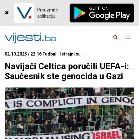
Preuzmite
aplikaciju
Toggl
navig
02.10.2025 / 22:16 Fudbal - Istrajni su
Navijači Celtica poručili UEFA-i:
Saučesnik ste genocida u Gazi