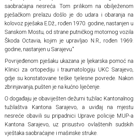
saobraćajna nesreća. Tom prilikom na obilježenom
pješačkom prelazu došlo je do udara i obaranja na
kolovoz pješaka E.Dž., rođen 1970. godine, nastanjen u
Sanskom Mostu, od strane putničkog motornog vozila
Škoda Octavia, kojim je upravljao N.R., rođen 1969.
godine, nastanjen u Sarajevu."
Povrijeđenom pješaku ukazana je ljekarska pomoć na
Klinici za ortopediju i traumatologiju UKC Sarajevo,
gdje su konstatovane teške tjelesne povrede. Nakon
zbrinjavanja, pušten je na kućno liječenje.
O događaju je obaviješten dežurni tužilac Kantonalnog
tužilaštva Kantona Sarajevo, a uviđaj na mjestu
nesreće obavili su pripadnici Uprave policije MUP-a
Kantona Sarajevo, uz prisustvo ovlaštenih sudskih
vještaka saobraćajne i mašinske struke.