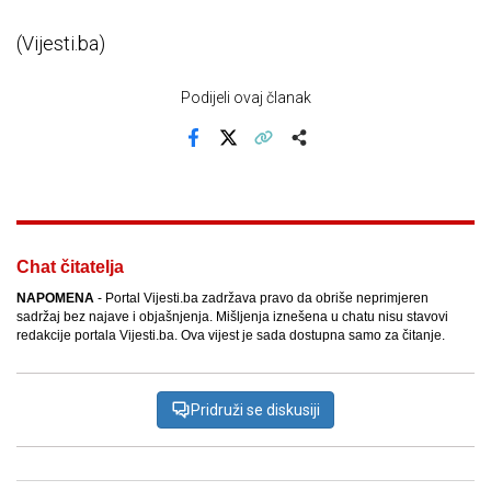
(Vijesti.ba)
Podijeli ovaj članak
Facebook
X
Kopiraj link
Više
Chat čitatelja
NAPOMENA
- Portal Vijesti.ba zadržava pravo da obriše neprimjeren
sadržaj bez najave i objašnjenja. Mišljenja iznešena u chatu nisu stavovi
redakcije portala Vijesti.ba. Ova vijest je sada dostupna samo za čitanje.
Pridruži se diskusiji