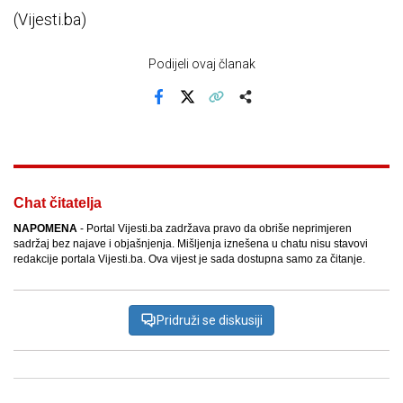
(Vijesti.ba)
Podijeli ovaj članak
Facebook
X
Kopiraj link
Više
Chat čitatelja
NAPOMENA
- Portal Vijesti.ba zadržava pravo da obriše neprimjeren
sadržaj bez najave i objašnjenja. Mišljenja iznešena u chatu nisu stavovi
redakcije portala Vijesti.ba. Ova vijest je sada dostupna samo za čitanje.
Pridruži se diskusiji