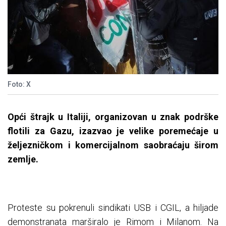
Foto: X
Opći štrajk u Italiji, organizovan u znak podrške
flotili za Gazu, izazvao je velike poremećaje u
željezničkom i komercijalnom saobraćaju širom
zemlje.
Proteste su pokrenuli sindikati USB i CGIL, a hiljade
demonstranata marširalo je Rimom i Milanom. Na