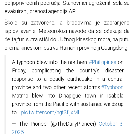
poljoprivrednih područja. Stanovnici ugroženih sela su
evakuirani, prenosi agencija AP.
Škole su zatvorene, a brodovima je zabranjeno
isplovljavanje. Meteorolozi navode da se očekuje da
će tajfun sutra stići do Južnog kineskog mora, na putu
prema kineskom ostrvu Hainan i provinciji Guangdong.
A typhoon blew into the northern
#Philippines
on
Friday, complicating the country's disaster
response to a deadly earthquake in a central
province and two other recent storms.
#Typhoon
Matmo blew into Dinapigue town in Isabela
province from the Pacific with sustained winds up
to…
pic.twitter.com/ngt3fijxMl
— The Pioneer (@TheDailyPioneer)
October 3,
2025