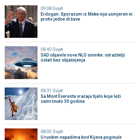
09:08
Svijet
Erdogan: Sporazum iz Meke nije usmjeren ni
protiv jedne države
08:40
Svijet
SAD objavile nove NLO snimke: istražitelji
ostali bez objašnjenja
08:31
Svijet
Sa Mont Everesta vraćaju tijelo koje leži
zamrznuto 30 godina
08:05
Svijet
U ruskim napadima kod Kijeva poginule