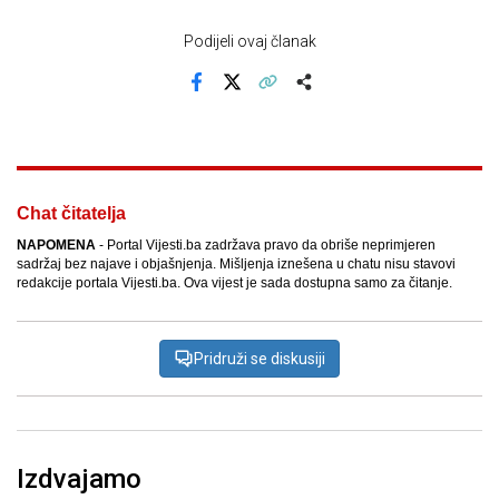
Podijeli ovaj članak
Facebook
X
Kopiraj link
Više
Chat čitatelja
NAPOMENA
- Portal Vijesti.ba zadržava pravo da obriše neprimjeren
sadržaj bez najave i objašnjenja. Mišljenja iznešena u chatu nisu stavovi
redakcije portala Vijesti.ba. Ova vijest je sada dostupna samo za čitanje.
Pridruži se diskusiji
Izdvajamo