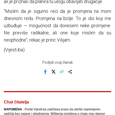
ali je priznao da planira tu ulogu obavljati drugačije.
"Mislim da je sigurno reći da je promjena na mom
dnevnom redu. Promjena na bolje. To je dio koji me
uzbuđuje — mogućnost da donesem neke promjene.
Ne previše radikalne, ali one koje mislim da su
neophodne", rekao je princ Vilijam.
(Vijesti.ba)
Podijeli ovaj članak
Facebook
X
Kopiraj link
Više
Chat čitatelja
NAPOMENA
- Portal Vijesti.ba zadržava pravo da obriše neprimjeren
sadržaj bez najave i objašnjenja. Mišljenja iznešena u chatu nisu stavovi