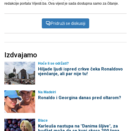
redakcije portala Vijesti.ba. Ova vijest je sada dostupna samo za čitanje.
Pridruži se diskusiji
Izdvajamo
Hoće li se održati?
Hiljade ljudi ispred crkve čeka Ronaldovo
vjenčanje, ali par nije tu!
Na Madeiri
Ronaldo i Georgina danas pred oltarom?
Blace
Karleuša nastupa na "Danima šljive", za
budžet može da se kupi skoro 200 tona