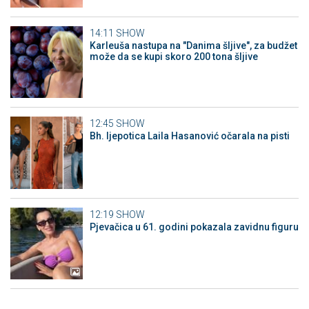
14:11
SHOW
Karleuša nastupa na "Danima šljive", za budžet
može da se kupi skoro 200 tona šljive
12:45
SHOW
Bh. ljepotica Laila Hasanović očarala na pisti
12:19
SHOW
Pjevačica u 61. godini pokazala zavidnu figuru