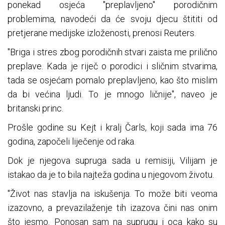
ponekad osjeća "preplavljeno" porodičnim
problemima, navodeći da će svoju djecu štititi od
pretjerane medijske izloženosti, prenosi Reuters.
"Briga i stres zbog porodičnih stvari zaista me prilično
preplave. Kada je riječ o porodici i sličnim stvarima,
tada se osjećam pomalo preplavljeno, kao što mislim
da bi većina ljudi. To je mnogo ličnije", naveo je
britanski princ.
Prošle godine su Kejt i kralj Čarls, koji sada ima 76
godina, započeli liječenje od raka.
Dok je njegova supruga sada u remisiji, Vilijam je
istakao da je to bila najteža godina u njegovom životu.
"Život nas stavlja na iskušenja. To može biti veoma
izazovno, a prevazilaženje tih izazova čini nas onim
što jesmo. Ponosan sam na suprugu i oca kako su