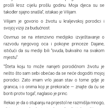
prošli kroz cijelu prošlu godinu. Moja djeca su se
također sjajno snašla", istakao je Vilijam.
Vilijam je govorio o životu u kraljevskoj porodici i
svojoj viziji za budućnost.
Osvrnuo se na intenzivno medijsko izvještavanje o
razvodu njegovog oca i pokojne princeze Dajane,
ističući da su mediji bili "svuda, bukvalno na svakom
mjestu".
"Šteta koju to može nanijeti porodičnom životu je
nešto što sam sebi obećao da se neće dogoditi mojoj
porodici. Zato imam vrlo jasan stav o tome gdje je
granica, i o onima koji je prekorače — znajte da ću se
boriti protiv toga", naglasio je princ.
Rekao je da o stupanju na prijestol ne razmišlja mnogo,