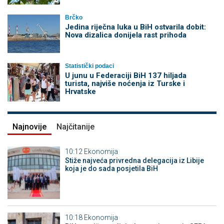
Brčko
Jedina riječna luka u BiH ostvarila dobit:
Nova dizalica donijela rast prihoda
Statistički podaci
U junu u Federaciji BiH 137 hiljada
turista, najviše noćenja iz Turske i
Hrvatske
Najnovije
Najčitanije
10:12
Ekonomija
Stiže najveća privredna delegacija iz Libije
koja je do sada posjetila BiH
10:18
Ekonomija