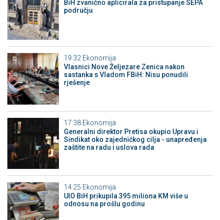
BiH zvanično aplicirala za pristupanje SEPA
području
19:32
Ekonomija
Vlasnici Nove Željezare Zenica nakon
sastanka s Vladom FBiH: Nisu ponudili
rješenje
17:38
Ekonomija
Generalni direktor Pretisa okupio Upravu i
Sindikat oko zajedničkog cilja - unapređenja
zaštite na radu i uslova rada
14:25
Ekonomija
UIO BiH prikupila 395 miliona KM više u
odnosu na prošlu godinu