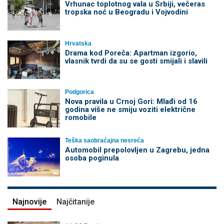
Vrhunac toplotnog vala u Srbiji, večeras
tropska noć u Beogradu i Vojvodini
Hrvatska
Drama kod Poreča: Apartman izgorio,
vlasnik tvrdi da su se gosti smijali i slavili
Podgorica
Nova pravila u Crnoj Gori: Mlađi od 16
godina više ne smiju voziti električne
romobile
Teška saobraćajna nesreća
Automobil prepolovljen u Zagrebu, jedna
osoba poginula
Najnovije
Najčitanije