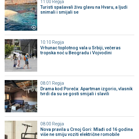
11:00
Regija
Turisti spašavali živu glavu na Hvaru, a ljudi
snimali i smijali se
10:10
Regija
Vrhunac toplotnog vala u Srbiji, večeras
tropska noć u Beogradu i Vojvodini
08:01
Regija
Drama kod Poreča: Apartman izgorio, vlasnik
tvrdi da su se gosti smijali i slavili
08:00
Regija
Nova pravila u Crnoj Gori: Mlađi od 16 godina
više ne smiju voziti električne romobile