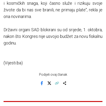
i kosmičkih snaga, koji časno služe i rizikuju svoje
živote da bi nas sve branili, ne primaju plate", rekla je
ona novinarima.
Državni organi SAD blokirani su od srijede, 1. oktobra,
nakon što Kongres nije usvojio budžet za novu fiskalnu
godinu.
(Vijesti.ba)
Podijeli ovaj članak
Facebook
X
Kopiraj link
Više