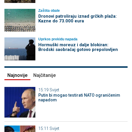
Zaštita obale
Dronovi patroliraju iznad grčkih plaža:
Kazne do 73.000 eura
Uprkos prekidu napada
Hormuški moreuz i dalje blokiran:
Brodski saobraćaj gotovo prepolovljen
Najnovije
Najčitanije
15:19
Svijet
Putin bi mogao testirati NATO ograničenim
napadom
15:11
Svijet