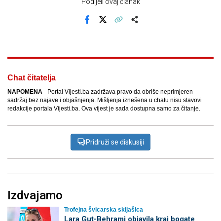
Podijeli ovaj članak
Facebook
X
Kopiraj link
Više
Chat čitatelja
NAPOMENA
- Portal Vijesti.ba zadržava pravo da obriše neprimjeren
sadržaj bez najave i objašnjenja. Mišljenja iznešena u chatu nisu stavovi
redakcije portala Vijesti.ba. Ova vijest je sada dostupna samo za čitanje.
Pridruži se diskusiji
Izdvajamo
Trofejna švicarska skijašica
Lara Gut-Behrami objavila kraj bogate