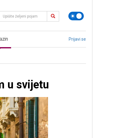
azin
Prijavi se
 u svijetu