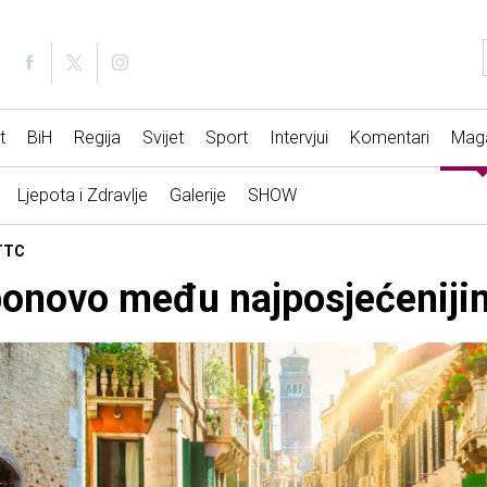
t
BiH
Regija
Svijet
Sport
Intervjui
Komentari
Mag
Ljepota i Zdravlje
Galerije
SHOW
WTTC
ponovo među najposjećenijim