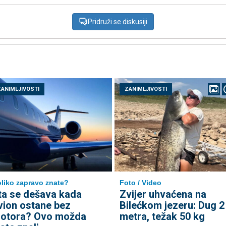
Pridruži se diskusiji
ZANIMLJIVOSTI
ZANIMLJIVOSTI
liko zapravo znate?
Foto / Video
ta se dešava kada
Zvijer uhvaćena na
vion ostane bez
Bilećkom jezeru: Dug 2
otora? Ovo možda
metra, težak 50 kg