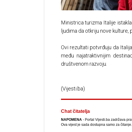
Ministrica turizma Italije ista
ljudima da otkriju nove kulture
Ovi rezultati potvrđuju da Ita
među najatraktivnijim destin
društvenom razvoju.
(Vijesti.ba)
Chat čitatelja
NAPOMENA
- Portal Vijesti.ba zadržava pra
Ova vijest je sada dostupna samo za čitanje.