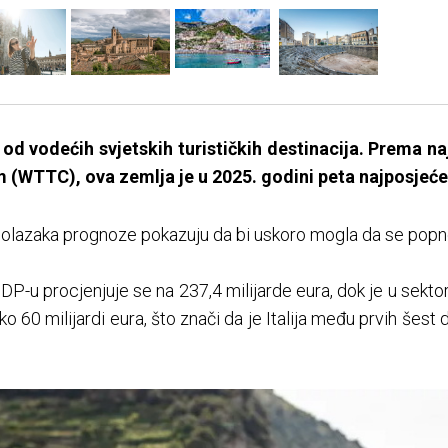
e od vodećih svjetskih turističkih destinacija. Prema
m (WTTC), ova zemlja je u 2025. godini peta najposjećen
 dolazaka prognoze pokazuju da bi uskoro mogla da se popne 
DP-u procjenjuje se na 237,4 milijarde eura, dok je u sekto
eko 60 milijardi eura, što znači da je Italija među prvih šest d