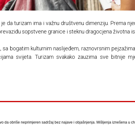
kla je da turizam ima i važnu društvenu dimenziju. Prema n
, prevaziđu sopstvene granice i steknu dragocjena životna is
lija, sa bogatim kulturnim naslijeđem, raznovrsnim pejzaži
acijama svijeta. Turizam svakako zauzima sve bitnije
vo da obriše neprimjeren sadržaj bez najave i objašnjenja. Mišljenja iznešena u chat