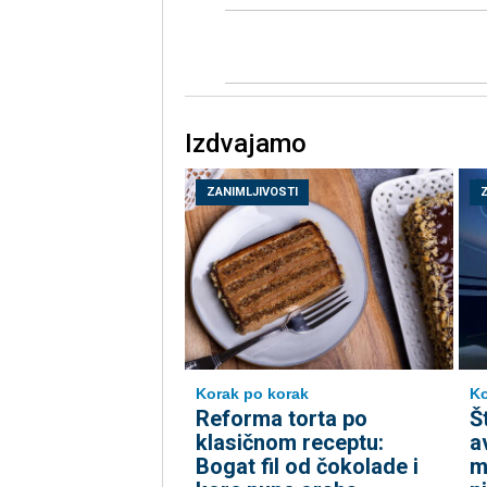
Izdvajamo
ZANIMLJIVOSTI
Korak po korak
Ko
Reforma torta po
Š
klasičnom receptu:
a
Bogat fil od čokolade i
m