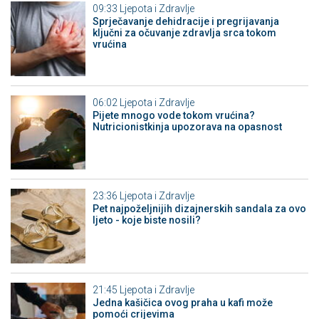
09:33
Ljepota i Zdravlje
Sprječavanje dehidracije i pregrijavanja
ključni za očuvanje zdravlja srca tokom
vrućina
06:02
Ljepota i Zdravlje
Pijete mnogo vode tokom vrućina?
Nutricionistkinja upozorava na opasnost
23:36
Ljepota i Zdravlje
Pet najpoželjnijih dizajnerskih sandala za ovo
ljeto - koje biste nosili?
21:45
Ljepota i Zdravlje
Jedna kašičica ovog praha u kafi može
pomoći crijevima