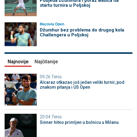
Pobjeda Džumhura i poraz Bašića na
startu turnira u Poljskoj
Mazovia Open
Džumhur bez problema do drugog kola
Challengera u Poljskoj
Najnovije
Najčitanije
09:26
Tenis
Alcaraz otkazao još jedan veliki turnir, pod
znakom pitanja i US Open
20:04
Tenis
Sinner hitno primljen u bolnicu u Milanu