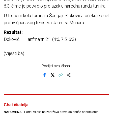
6:3, čime je potvrdio prolazak u narednu rundu turnira.
U trećem kolu turnira u Šangaju Đokovića očekuje duel
protiv španskog tenisera Jaumea Munara.
Rezultat:
Đoković – Hanfmann 2:1 (4:6, 7:5, 6:3)
(Vijesti.ba)
Podijeli ovaj članak
Facebook
X
Kopiraj link
Više
Chat čitatelja
NAPOMENA
- Portal Vijesti.ba zadržava pravo da obriše neprimjeren