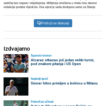
sadržaj bez najave i objašnjenja. Mišljenja iznešena u chatu nisu stavovi
redakcije portala Vijesti.ba. Ova vijest je sada dostupna samo za čitanje.
Pridruži se diskusiji
Izdvajamo
Španski teniser
Alcaraz otkazao još jedan veliki turnir,
pod znakom pitanja i US Open
Najbolji igrač
Sinner hitno primljen u bolnicu u Milanu
Polovičan učinak