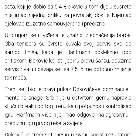
seta, koji je dobio sa 6:4. Đoković u tom dijelu susreta
nije imao nijednu priliku za povratak, dok je Nijemac
djelovao izuzetno samouvjereno i precizno.
U drugom setu viđena je znatno izjednačenija borba.
Oba tenisera su čvrsto čuvala svoj servis sve do
samog finiša, kada je Hanfmann pokleknuo pod
pritiskom. Đoković koristi jedinu pravu šansu, oduzima
servis rivalu i osvaja set sa 7:5, čime potpuno mijenja
tok meča.
Treći set bio je pravi prikaz Đokovićeve dominacije i
mentalne snage. Srbin je u četvrtom gemu napravio
ključni break i od tog trenutka u potpunosti kontrolisao
igru. Hanfmann više nije imao odgovor na agresivnu i
preciznu igru prvog reketa svijeta.
Đoković je treći set riješio u svoju korist rezultatom