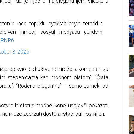
jučili da je riječ o “najelegantnijem silasku u
ton’ın ince topuklu ayakkabılarıyla tereddüt
erdiven inmesi, sosyal medyada gündem
meRNP6
ober 3, 2025
tak preplavio je društvene mreže, a komentari su
 je tim stepenicama kao modnom pistom”, “Čista
oraku”, “Rođena elegantna” – samo su neki od
otvrdila status modne ikone, uspjevši pokazati
jama može zadržati dostojanstvo, stil i osmijeh.