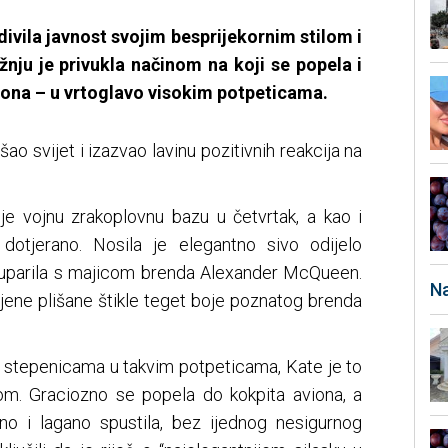
ivila javnost svojim besprijekornim stilom i
nju je privukla načinom na koji se popela i
viona – u vrtoglavo visokim potpeticama.
ao svijet i izazvao lavinu pozitivnih reakcija na
je vojnu zrakoplovnu bazu u četvrtak, a kao i
 dotjerano. Nosila je elegantno sivo odijelo
je uparila s majicom brenda Alexander McQueen.
Na
njene plišane štikle teget boje poznatog brenda
po stepenicama u takvim potpeticama, Kate je to
om. Graciozno se popela do kokpita aviona, a
o i lagano spustila, bez ijednog nesigurnog