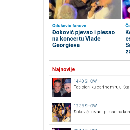
Oduševio fanove
Čo
Đoković pjevao i plesao
K
na koncertu Vlade
e
Georgieva
S
z
Najnovije
14:40
SHOW
Tabloidni kuloari ne miruju: Šta
12:38
SHOW
Đoković pjevao i plesao na ko