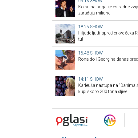
09:13
SHOW
Ko su najbogatije estradne zvij
zarađuju milione
18:25
SHOW
Hiljade ljudi ispred crkve čeka R
tu!
15:48
SHOW
Ronaldo i Georgina danas pre
14:11
SHOW
Karleuša nastupa na "Danima šl
kupi skoro 200 tona šljive