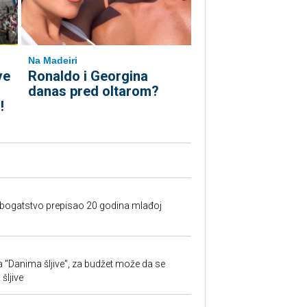
Na Madeiri
ve
Ronaldo i Georgina
danas pred oltarom?
!
e bogatstvo prepisao 20 godina mlađoj
 "Danima šljive", za budžet može da se
šljive