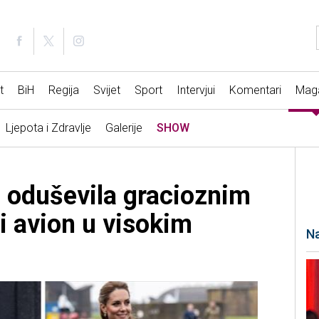
t
BiH
Regija
Svijet
Sport
Intervjui
Komentari
Mag
Ljepota i Zdravlje
Galerije
SHOW
 oduševila gracioznim
i avion u visokim
Na