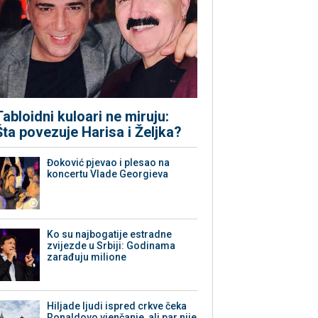
Tabloidni kuloari ne miruju:
Šta povezuje Harisa i Željka?
Đoković pjevao i plesao na
koncertu Vlade Georgieva
Ko su najbogatije estradne
zvijezde u Srbiji: Godinama
zarađuju milione
Hiljade ljudi ispred crkve čeka
Ronaldovo vjenčanje, ali par nije