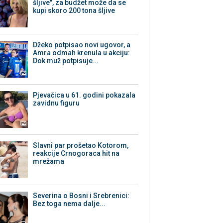
šljive", za budžet može da se
kupi skoro 200 tona šljive
Džeko potpisao novi ugovor, a
Amra odmah krenula u akciju:
Dok muž potpisuje...
Pjevačica u 61. godini pokazala
zavidnu figuru
Slavni par prošetao Kotorom,
reakcije Crnogoraca hit na
mrežama
Severina o Bosni i Srebrenici:
Bez toga nema dalje...