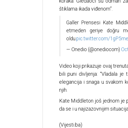
koraka. Gledaoci su odmah zakl
štiklama ikada viđenom”.
Galler Prensesi Kate Middle
etmeden geriye doğru m
oldu.
pic.twitter.com/1gP5
— Onedio (@onediocom)
Oct
Video koji prikazuje ovaj trenu
bili puni divljenja: “Vladala
elegancija i snaga u svakom k
njih.
Kate Middleton još jednom je p
da se i u najizazovnijim situaci
(Vijesti.ba)