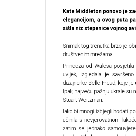
Kate Middleton ponovo je zad
elegancijom, a ovog puta paž
sišla niz stepenice vojnog a
Snimak tog trenutka brzo je obiš
društvenim mrežama.
Princeza od Walesa posjetila 
uvijek, izgledala je savršeno
dizajnerke Belle Freud, koje 
Ipak, najveću pažnju ukrale su 
Stuart Weitzman.
Iako bi mnogi izbjegli hodati 
učinila s nevjerovatnom lakoć
zatim se jednako samouvjeren