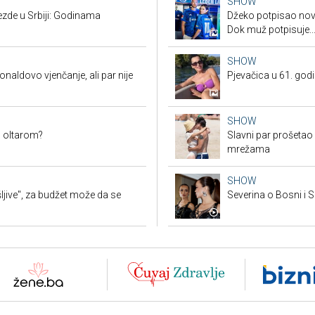
SHOW
ezde u Srbiji: Godinama
Džeko potpisao novi
Dok muž potpisuje..
SHOW
onaldovo vjenčanje, ali par nije
Pjevačica u 61. godi
SHOW
d oltarom?
Slavni par prošetao
mrežama
SHOW
jive", za budžet može da se
Severina o Bosni i S