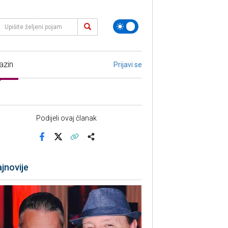
azin
Prijavi se
Podijeli ovaj članak
Facebook
X
Kopiraj link
Više
jnovije