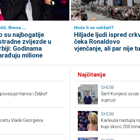
lić, Brena ...
Hoće li se održati?
o su najbogatije
Hiljade ljudi ispred crk
stradne zvijezde u
čeka Ronaldovo
rbiji: Godinama
vjenčanje, ali par nije tu
arađuju milione
Najčitanije
SHOW
 povezuje Harisa i Željka?
Šerif Konjević svoj
supruzi
SHOW
ncertu Vlade Georgieva
Karleuša nastupa na
kupi skoro 200 tona 