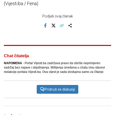
(Vijesti.ba / Fena)
Podijeli ovaj članak
Facebook
X
Kopiraj link
Više
Chat čitatelja
NAPOMENA
- Portal Vijesti.ba zadržava pravo da obriše neprimjeren
sadržaj bez najave i objašnjenja. Mišljenja iznešena u chatu nisu stavovi
redakcije portala Vijesti.ba. Ova vijest je sada dostupna samo za čitanje.
Pridruži se diskusiji