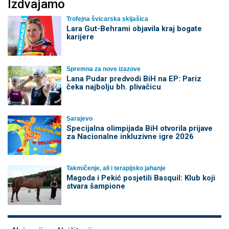
Izdvajamo
Trofejna švicarska skijašica
Lara Gut-Behrami objavila kraj bogate
karijere
Spremna za nove izazove
Lana Pudar predvodi BiH na EP: Pariz
čeka najbolju bh. plivačicu
Sarajevo
Specijalna olimpijada BiH otvorila prijave
za Nacionalne inkluzivne igre 2026
Takmičenje, ali i terapijsko jahanje
Magoda i Pekić posjetili Basquil: Klub koji
stvara šampione