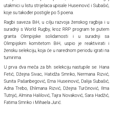
utakmici u listu strijelaca upisale Huseinović i Subašić,
koje su također postigle po 5 poena.
Ragbi saveza BiH, u cilju razvoja ženskog ragbija i u
suradnji s World Rugby, kroz RRP program te putem
granta Olimpijske solidarnosti i u suradnji sa
Olimpijskim komitetom BiH, uspio je reaktivirati i
žensku selekciju, koja će u narednom periodu igrati na
turnirima.
U prva dva meča za bh. selekciju nastupile se: Hana
Fetić, Džejna Sivac, Hatidža Smriko, Nermana Rizvić,
Sunita Pašanbegović, Erna Huseinović, Dalija Subašić,
Adna Trebo, Ehlimana Rizvić, Džejna Turčinović, Ilma
Tutnjić, Almina Halilović, Tajra Novaković, Sara Hadžić,
Fatima Smriko i Mihaela Jurić.