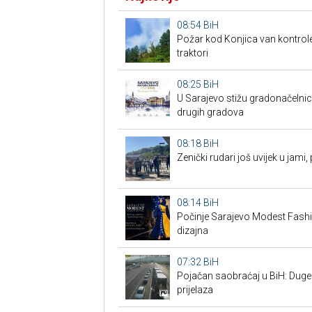
08:54
BiH
Požar kod Konjica van kontrole: 
traktori
08:25
BiH
U Sarajevo stižu gradonačelnici
drugih gradova
08:18
BiH
Zenički rudari još uvijek u jam
08:14
BiH
Počinje Sarajevo Modest Fashion
dizajna
07:32
BiH
Pojačan saobraćaj u BiH: Duge 
prijelaza