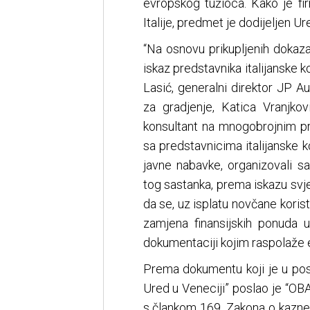
evropskog tužioca. Kako je fir
Italije, predmet je dodijeljen Ur
“Na osnovu prikupljenih dokaza,
iskaz predstavnika italijanske 
Lasić, generalni direktor JP A
za gradjenje, Katica Vranjkov
konsultant na mnogobrojnim pr
sa predstavnicima italijanske 
javne nabavke, organizovali s
tog sastanka, prema iskazu svj
da se, uz isplatu novčane koris
zamjena finansijskih ponuda u
dokumentaciji kojim raspolaže e
Prema dokumentu koji je u posj
Ured u Veneciji” poslao je 
s člankom 169. Zakona o ka