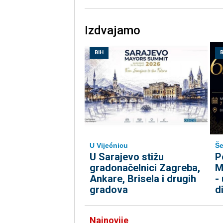
Izdvajamo
BIH
B
U Vijećnicu
Še
U Sarajevo stižu
P
gradonačelnici Zagreba,
M
Ankare, Brisela i drugih
-
gradova
d
Najnovije