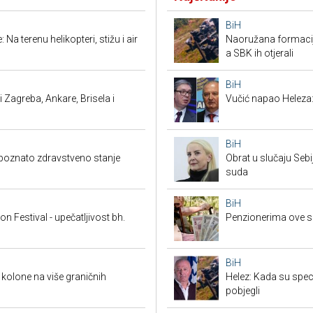
BiH
Na terenu helikopteri, stižu i air
Naoružana formacija
a SBK ih otjerali
BiH
 Zagreba, Ankare, Brisela i
Vučić napao Heleza:
BiH
i, poznato zdravstveno stanje
Obrat u slučaju Seb
suda
BiH
 Festival - upečatljivost bh.
Penzionerima ove s
BiH
kolone na više graničnih
Helez: Kada su specij
pobjegli