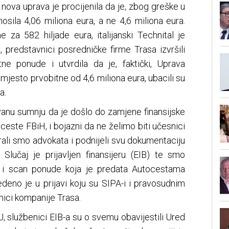
nova uprava je procijenila da je, zbog greške u
osila 4,06 miliona eura, a ne 4,6 miliona eura.
e za 582 hiljade eura, italijanski Technital je
 predstavnici posredničke firme Trasa izvršili
ne ponude i utvrdila da je, faktički, Uprava
jesto prvobitne od 4,6 miliona eura, ubacili su
a.
vanu sumnju da je došlo do zamjene finansijske
este FBiH, i bojazni da ne želimo biti učesnici
žirali smo advokata i podnijeli svu dokumentaciju
 Slučaj je prijavljen finansijeru (EIB) te smo
 i scan ponude koja je predata Autocestama
avedeno je u prijavi koju su SIPA-i i pravosudnim
lnici kompanije Trasa.
, službenici EIB-a su o svemu obavijestili Ured