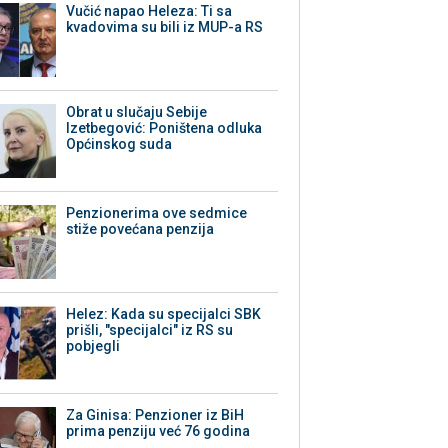
Vučić napao Heleza: Ti sa
kvadovima su bili iz MUP-a RS
Obrat u slučaju Sebije
Izetbegović: Poništena odluka
Općinskog suda
Penzionerima ove sedmice
stiže povećana penzija
Helez: Kada su specijalci SBK
prišli, "specijalci" iz RS su
pobjegli
Za Ginisa: Penzioner iz BiH
prima penziju već 76 godina