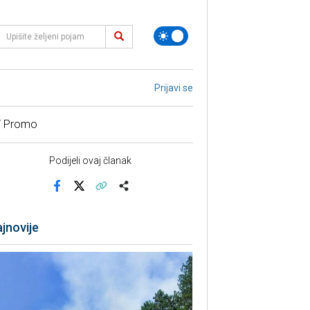
Prijavi se
/ Promo
Podijeli ovaj članak
Facebook
X
Kopiraj link
Više
jnovije