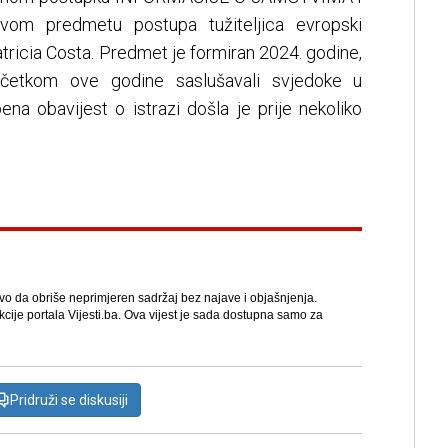
 predmetu postupa tužiteljica evropski
atricia Costa. Predmet je formiran 2024. godine,
 početkom ove godine saslušavali svjedoke u
ena obavijest o istrazi došla je prije nekoliko
avo da obriše neprimjeren sadržaj bez najave i objašnjenja.
kcije portala Vijesti.ba. Ova vijest je sada dostupna samo za
Pridruži se diskusiji