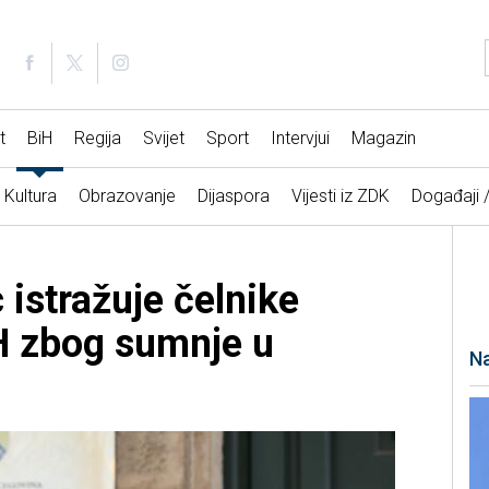
t
BiH
Regija
Svijet
Sport
Intervjui
Magazin
Kultura
Obrazovanje
Dijaspora
Vijesti iz ZDK
Događaji 
 istražuje čelnike
H zbog sumnje u
Na