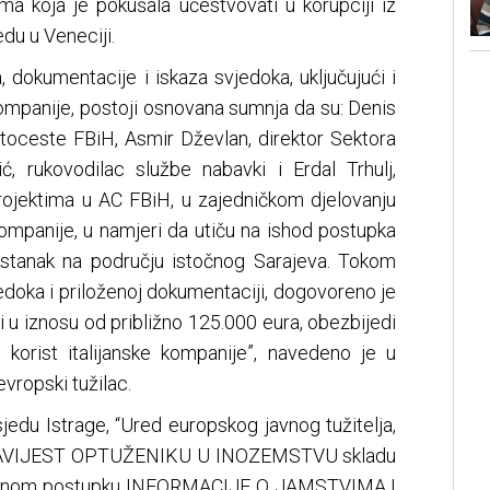
ma koja je pokušala učestvovati u korupciji iz
edu u Veneciji.
 dokumentacije i iskaza svjedoka, uključujući i
kompanije, postoji osnovana sumnja da su: Denis
utoceste FBiH, Asmir Dževlan, direktor Sektora
ić, rukovodilac službe nabavki i Erdal Trhulj,
ojektima u AC FBiH, u zajedničkom djelovanju
kompanije, u namjeri da utiču na ishod postupka
astanak na području istočnog Sarajeva. Tokom
edoka i priloženoj dokumentaciji, dogovoreno je
ti u iznosu od približno 125.000 eura, obezbijedi
 korist italijanske kompanije”, navedeno je u
vropski tužilac.
edu Istrage, “Ured europskog javnog tužitelja,
“OBAVIJEST OPTUŽENIKU U INOZEMSTVU skladu
znenom postupku INFORMACIJE O JAMSTVIMA I