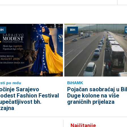
IH
BIH
sti po redu
BiHAMK
očinje Sarajevo
Pojačan saobraćaj u Bi
odest Fashion Festival
Duge kolone na više
 upečatljivost bh.
graničnih prijelaza
izajna
Najčitanije