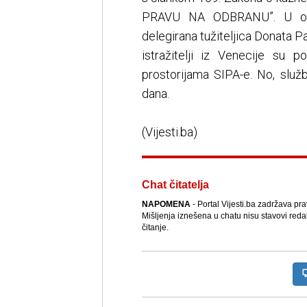
PRAVU NA ODBRANU”. U ovom
delegirana tužiteljica Donata P
istražitelji iz Venecije su
prostorijama SIPA-e. No, služb
dana.
(Vijesti.ba)
Chat čitatelja
NAPOMENA
- Portal Vijesti.ba zadržava pr
Mišljenja iznešena u chatu nisu stavovi reda
čitanje.