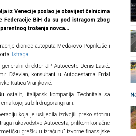
ja iz Venecije poslao je obavijest čelnicima
e Federacije BiH da su pod istragom zbog
sparentnog trošenja novca...
 gradnje dionice autoputa Medakovo-Poprikuše i
ortal
Istraga
.
generalni direktor JP Autoceste Denis Lasić,,
smir Dževlan, konsultant u Autocestama Erdal
avke Katica Vranjković.
u ostalih, italijansk kompanija Technitala sa
Na
ema kojoj su bili drugorangirani.
raciju koja je uslijedila izdvojili preko stotinu
Istraga rukovodstvo Autocesta, prilikom konačne
tmetičku grešku u izračunu” izvorne finansijske