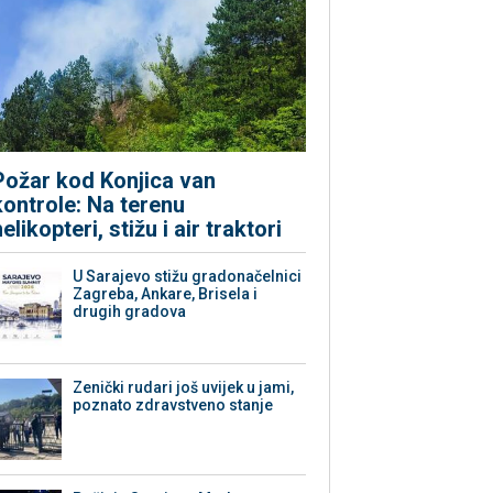
Požar kod Konjica van
kontrole: Na terenu
helikopteri, stižu i air traktori
U Sarajevo stižu gradonačelnici
Zagreba, Ankare, Brisela i
drugih gradova
Zenički rudari još uvijek u jami,
poznato zdravstveno stanje