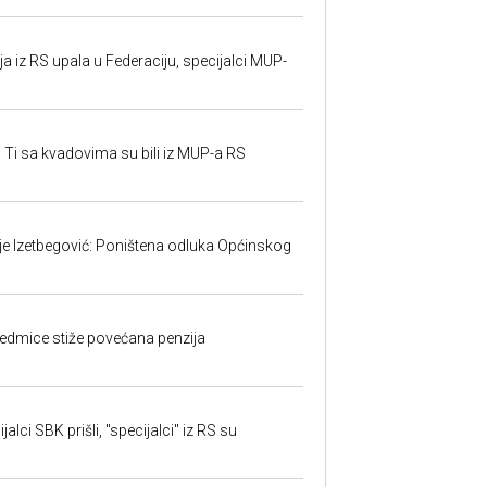
 iz RS upala u Federaciju, specijalci MUP-
 Ti sa kvadovima su bili iz MUP-a RS
ije Izetbegović: Poništena odluka Općinskog
edmice stiže povećana penzija
alci SBK prišli, "specijalci" iz RS su