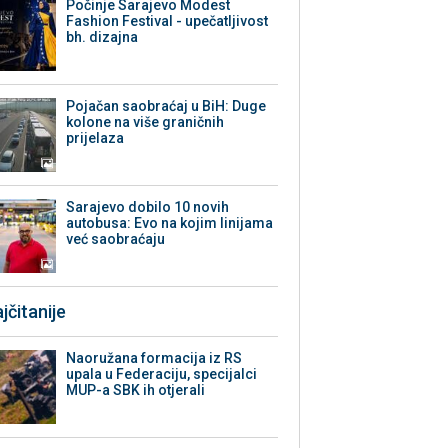
Počinje Sarajevo Modest
Fashion Festival - upečatljivost
bh. dizajna
Pojačan saobraćaj u BiH: Duge
kolone na više graničnih
prijelaza
Sarajevo dobilo 10 novih
autobusa: Evo na kojim linijama
već saobraćaju
jčitanije
Naoružana formacija iz RS
upala u Federaciju, specijalci
MUP-a SBK ih otjerali