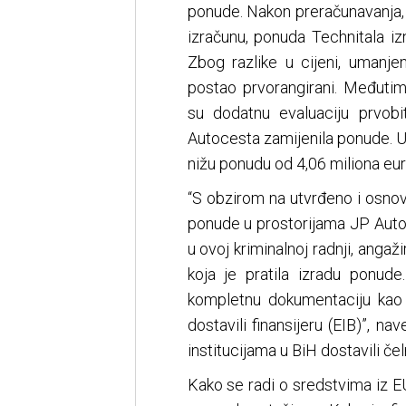
ponude. Nakon preračunavanja, 
izračunu, ponuda Technitala izn
Zbog razlike u cijeni, umanjen
postao prvorangirani. Međutim,
su dodatnu evaluaciju prvobit
Autocesta zamijenila ponude. Um
nižu ponudu od 4,06 miliona eur
“S obzirom na utvrđeno i osno
ponude u prostorijama JP Autoc
u ovoj kriminalnoj radnji, anga
koja je pratila izradu ponude.
kompletnu dokumentaciju kao
dostavili finansijeru (EIB)”, n
institucijama u BiH dostavili če
Kako se radi o sredstvima iz EU