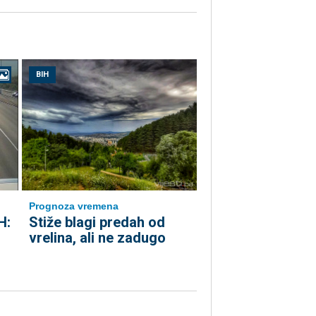
BIH
Prognoza vremena
H:
Stiže blagi predah od
vrelina, ali ne zadugo