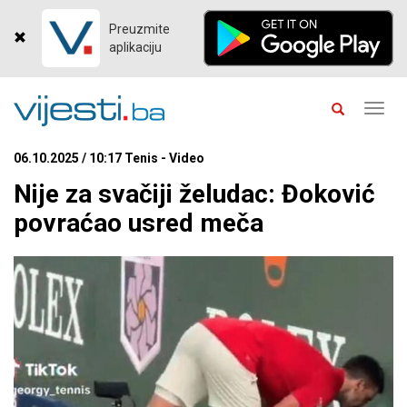
Preuzmite
aplikaciju
Toggl
navig
06.10.2025 / 10:17 Tenis - Video
Nije za svačiji želudac: Đoković
povraćao usred meča