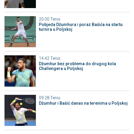
20:00
Tenis
Pobjeda Džumhura i poraz Bašića na startu
turnira u Poljskoj
14:42
Tenis
Džumhur bez problema do drugog kola
Challengera u Poljskoj
09:28
Tenis
Džumhur i Bašić danas na terenima u Poljskoj