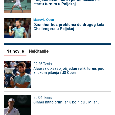
startu turnira u Poljskoj
Mazovia Open
Džumhur bez problema do drugog kola
Challengera u Poljskoj
Najnovije
Najčitanije
09:26
Tenis
Alcaraz otkazao još jedan veliki turnir, pod
znakom pitanja i US Open
20:04
Tenis
Sinner hitno primljen u bolnicu u Milanu