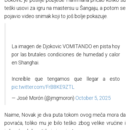
teški usovi za igru na mastersu u Šangaju, a potom se
pojavio video snimak koji to još bolje pokazuje.
La imagen de Djokovic VOMITANDO en pista hoy
por las brutales condiciones de humedad y calor
en Shanghai.
Increíble que tengamos que llegar a esto
pic.twitter.com/FrB8KE9ZTL
— José Morón (@jmgmoron)
October 5, 2025
Naime, Novak je dva puta tokom ovog meča mora da
povraća, toliko mu je bilo teško zbog velike vrućine i