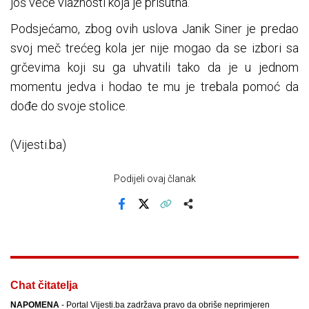
još veće vlažnosti koja je prisutna.
Podsjećamo, zbog ovih uslova Janik Siner je predao
svoj meč trećeg kola jer nije mogao da se izbori sa
grčevima koji su ga uhvatili tako da je u jednom
momentu jedva i hodao te mu je trebala pomoć da
dođe do svoje stolice.
(Vijesti.ba)
Podijeli ovaj članak
Facebook
X
Kopiraj link
Više
Chat čitatelja
NAPOMENA
- Portal Vijesti.ba zadržava pravo da obriše neprimjeren