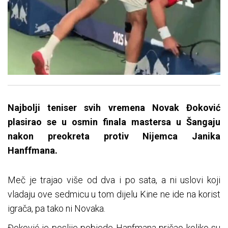
Najbolji teniser svih vremena Novak Đoković
plasirao se u osmin finala mastersa u Šangaju
nakon preokreta protiv Nijemca Janika
Hanffmana.
Meč je trajao više od dva i po sata, a ni uslovi koji
vladaju ove sedmicu u tom dijelu Kine ne ide na korist
igrača, pa tako ni Novaka.
Đoković je poslije pobjede Hanfmana pričao koliko su