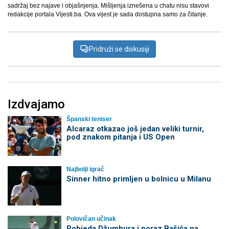
sadržaj bez najave i objašnjenja. Mišljenja iznešena u chatu nisu stavovi
redakcije portala Vijesti.ba. Ova vijest je sada dostupna samo za čitanje.
Pridruži se diskusiji
Izdvajamo
Španski teniser
Alcaraz otkazao još jedan veliki turnir,
pod znakom pitanja i US Open
Najbolji igrač
Sinner hitno primljen u bolnicu u Milanu
Polovičan učinak
Pobjeda Džumhura i poraz Bašića na