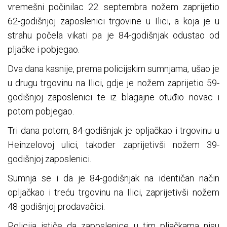
vremešni počinilac 22. septembra nožem zaprijetio
62-godišnjoj zaposlenici trgovine u Ilici, a koja je u
strahu počela vikati pa je 84-godišnjak odustao od
pljačke i pobjegao.
Dva dana kasnije, prema policijskim sumnjama, ušao je
u drugu trgovinu na Ilici, gdje je nožem zaprijetio 59-
godišnjoj zaposlenici te iz blagajne otuđio novac i
potom pobjegao.
Tri dana potom, 84-godišnjak je opljačkao i trgovinu u
Heinzelovoj ulici, također zaprijetivši nožem 39-
godišnjoj zaposlenici.
Sumnja se i da je 84-godišnjak na identičan način
opljačkao i treću trgovinu na Ilici, zaprijetivši nožem
48-godišnjoj prodavačici.
Policija ističe da zaposlenice u tim pljačkama nisu