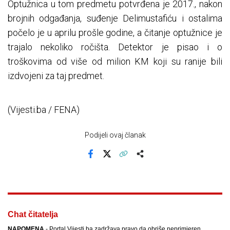
Optužnica u tom predmetu potvrđena je 2017., nakon
brojnih odgađanja, suđenje Delimustafiću i ostalima
počelo je u aprilu prošle godine, a čitanje optužnice je
trajalo nekoliko ročišta. Detektor je pisao i o
troškovima od više od milion KM koji su ranije bili
izdvojeni za taj predmet.
(Vijesti.ba / FENA)
Podijeli ovaj članak
Facebook
X
Kopiraj link
Više
Chat čitatelja
NAPOMENA
- Portal Vijesti.ba zadržava pravo da obriše neprimjeren