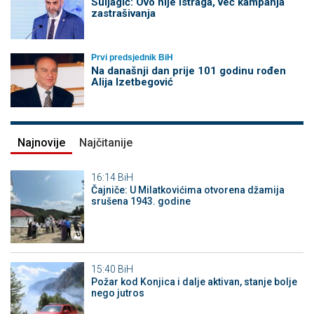
Suljagić: Ovo nije istraga, već kampanja
zastrašivanja
Prvi predsjednik BiH
Na današnji dan prije 101 godinu rođen
Alija Izetbegović
Najnovije
Najčitanije
16:14
BiH
Čajniče: U Milatkovićima otvorena džamija
srušena 1943. godine
15:40
BiH
Požar kod Konjica i dalje aktivan, stanje bolje
nego jutros