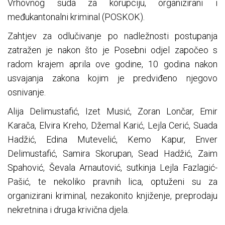
Vrhovnog suda za korupciju, organizirani i
međukantonalni kriminal (POSKOK).
Zahtjev za odlučivanje po nadležnosti postupanja
zatražen je nakon što je Posebni odjel započeo s
radom krajem aprila ove godine, 10 godina nakon
usvajanja zakona kojim je predviđeno njegovo
osnivanje.
Alija Delimustafić, Izet Musić, Zoran Lončar, Emir
Karača, Elvira Kreho, Džemal Karić, Lejla Cerić, Suada
Hadžić, Edina Mutevelić, Kemo Kapur, Enver
Delimustafić, Samira Skorupan, Sead Hadžić, Zaim
Spahović, Ševala Arnautović, sutkinja Lejla Fazlagić-
Pašić, te nekoliko pravnih lica, optuženi su za
organizirani kriminal, nezakonito knjiženje, preprodaju
nekretnina i druga krivična djela.