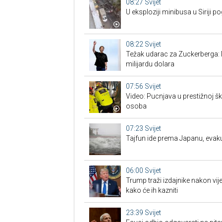
08:27
Svijet
U eksploziji minibusa u Siriji p
08:22
Svijet
Težak udarac za Zuckerberga: 
milijardu dolara
07:56
Svijet
Video: Pucnjava u prestižnoj šk
osoba
07:23
Svijet
Tajfun ide prema Japanu, evak
06:00
Svijet
Trump traži izdajnike nakon vije
kako će ih kazniti
23:39
Svijet