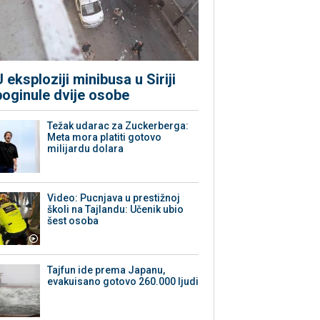
U eksploziji minibusa u Siriji
poginule dvije osobe
Težak udarac za Zuckerberga:
Meta mora platiti gotovo
milijardu dolara
Video: Pucnjava u prestižnoj
školi na Tajlandu: Učenik ubio
šest osoba
Tajfun ide prema Japanu,
evakuisano gotovo 260.000 ljudi