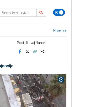
Prijavi se
Podijeli ovaj članak
Facebook
X
Kopiraj link
Više
jnovije