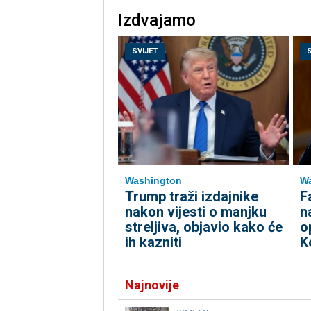
Izdvajamo
SVIJET
Washington
W
Trump traži izdajnike
F
nakon vijesti o manjku
n
streljiva, objavio kako će
o
ih kazniti
K
Najnovije