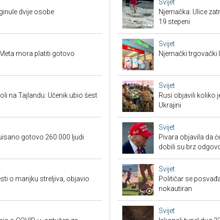
Svijet
oginule dvije osobe
Njemačka: Ulice zat
19 stepeni
Svijet
Meta mora platiti gotovo
Njemački trgovački l
Svijet
oli na Tajlandu: Učenik ubio šest
Rusi objavili koliko
Ukrajini
Svijet
uisano gotovo 260.000 ljudi
Pivara objavila da ć
dobili su brz odgov
Svijet
sti o manjku streljiva, objavio
Političar se posvađ
nokautiran
Svijet