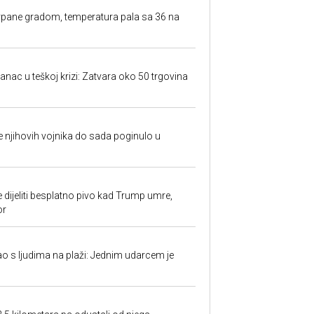
rpane gradom, temperatura pala sa 36 na
anac u teškoj krizi: Zatvara oko 50 trgovina
 je njihovih vojnika do sada poginulo u
e dijeliti besplatno pivo kad Trump umre,
or
ao s ljudima na plaži: Jednim udarcem je