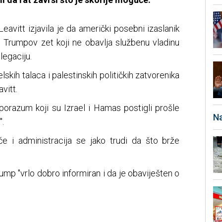
Leavitt izjavila je da američki posebni izaslanik
, Trumpov zet koji ne obavlja službenu vladinu
egaciju.
skih talaca i palestinskih političkih zatvorenika
vitt.
sporazum koji su Izrael i Hamas postigli prošle
Na
.
će i administracija se jako trudi da što brže
rump "vrlo dobro informiran i da je obaviješten o