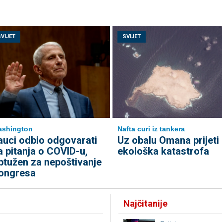
SVIJET
SVIJET
ashington
Nafta curi iz tankera
auci odbio odgovarati
Uz obalu Omana prijeti
a pitanja o COVID-u,
ekološka katastrofa
ptužen za nepoštivanje
ongresa
Najčitanije