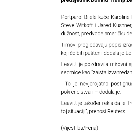
Portparol Bijele kuće Karoline 
Steve Witkoff i Jared Kushner
dužnost, predvode američku del
Timovi pregledavaju popis izrael
koji će biti pušteni, dodala je Lea
Leavitt je pozdravila mirovni 
sedmice kao "zaista izvanredan"
- To je nevjerojatno postignu
pokrene stvari – dodala je.
Leavitt je također rekla da je T
toj situaciji", prenosi Reuters.
(Vijesti.ba/Fena)