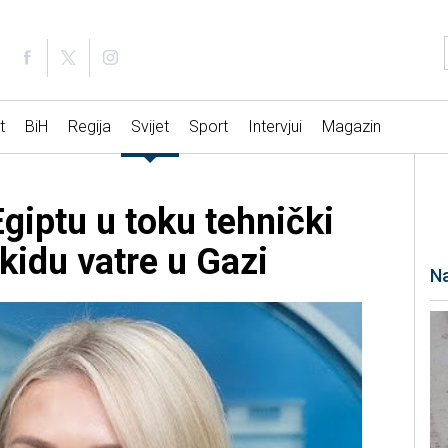
t
BiH
Regija
Svijet
Sport
Intervjui
Magazin
Egiptu u toku tehnički
kidu vatre u Gazi
Na