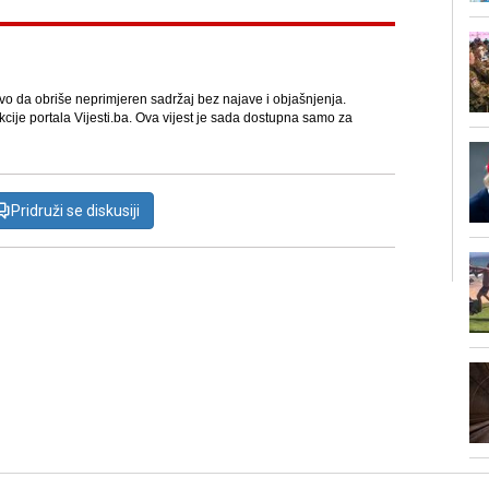
avo da obriše neprimjeren sadržaj bez najave i objašnjenja.
kcije portala Vijesti.ba. Ova vijest je sada dostupna samo za
Pridruži se diskusiji