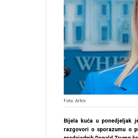
Foto: Arhiv
Bijela kuća u ponedjeljak j
razgovori o sporazumu o pr
predsjednik Donald Trump želi