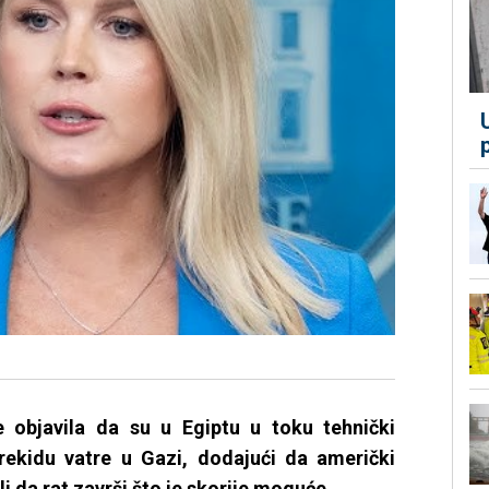
e objavila da su u Egiptu u toku tehnički
ekidu vatre u Gazi, dodajući da američki
 da rat završi što je skorije moguće.