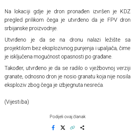
Na lokaciji gdje je dron pronađen izvršen je KDZ
pregled prilikom čega je utvrđeno da je FPV dron
srbijanske proizvodnje.
Utvrđeno јe da se na dronu nalazi ležište sa
proјektilom bez eksplozivnog punjenja i upaljača, čime
je isključena mogućnost opasnosti po građane.
Također, utvrđeno je da se radilo o vježbovnoj verziji
granate, odnosno dron je nosio granatu koja nije nosila
eksploziv zbog čega je izbjegnuta nesreća.
(Vijesti.ba)
Podijeli ovaj članak
Facebook
X
Kopiraj link
Više