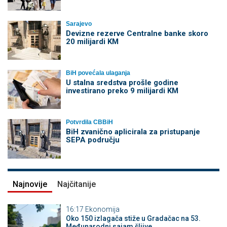
Sarajevo
Devizne rezerve Centralne banke skoro
20 milijardi KM
BiH povećala ulaganja
U stalna sredstva prošle godine
investirano preko 9 milijardi KM
Potvrdila CBBiH
BiH zvanično aplicirala za pristupanje
SEPA području
Najnovije
Najčitanije
16:17
Ekonomija
Oko 150 izlagača stiže u Gradačac na 53.
Međunarodni sajam šljive