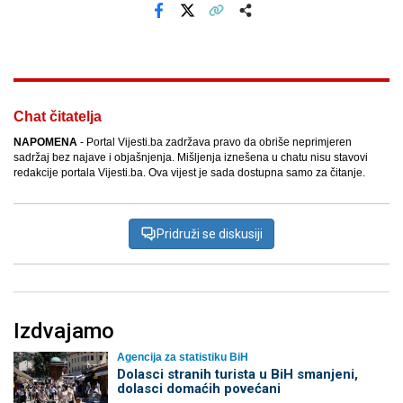
Facebook
X
Kopiraj link
Više
Chat čitatelja
NAPOMENA
- Portal Vijesti.ba zadržava pravo da obriše neprimjeren
sadržaj bez najave i objašnjenja. Mišljenja iznešena u chatu nisu stavovi
redakcije portala Vijesti.ba. Ova vijest je sada dostupna samo za čitanje.
Pridruži se diskusiji
Izdvajamo
Agencija za statistiku BiH
Dolasci stranih turista u BiH smanjeni,
dolasci domaćih povećani