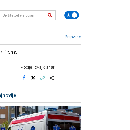
Prijavi se
 / Promo
Podijeli ovaj članak
Facebook
X
Kopiraj link
Više
jnovije