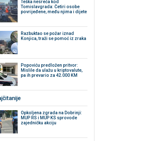
Teška nesreća kod
Tomislavgrada: Četiri osobe
povrijeđene, među njima i dijete
Razbuktao se požar iznad
Konjica, traži se pomoć iz zraka
Popoviću predložen pritvor:
Mislile da ulažu u kriptovalute,
pa ih prevario za 42.000 KM
jčitanije
Opkoljena zgrada na Dobrinji:
MUP RS i MUP KS sprovode
zajedničku akciju