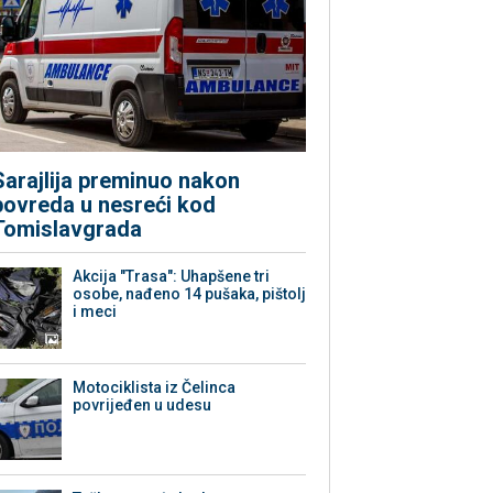
Sarajlija preminuo nakon
povreda u nesreći kod
Tomislavgrada
Akcija "Trasa": Uhapšene tri
osobe, nađeno 14 pušaka, pištolj
i meci
Motociklista iz Čelinca
povrijeđen u udesu