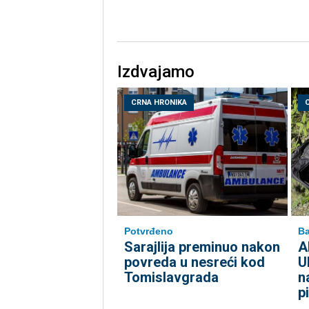
Izdvajamo
CRNA HRONIKA
Potvrđeno
Ba
Sarajlija preminuo nakon
A
povreda u nesreći kod
U
Tomislavgrada
n
p