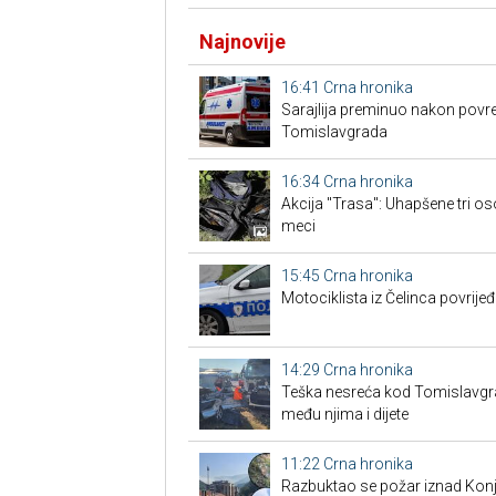
Najnovije
16:41
Crna hronika
Sarajlija preminuo nakon povre
Tomislavgrada
16:34
Crna hronika
Akcija "Trasa": Uhapšene tri os
meci
15:45
Crna hronika
Motociklista iz Čelinca povrije
14:29
Crna hronika
Teška nesreća kod Tomislavgrad
među njima i dijete
11:22
Crna hronika
Razbuktao se požar iznad Konji