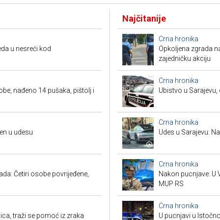
Najčitanije
Crna hronika
da u nesreći kod
Opkoljena zgrada n
zajedničku akciju
Crna hronika
obe, nađeno 14 pušaka, pištolj i
Ubistvo u Sarajevu, 
Crna hronika
đen u udesu
Udes u Sarajevu: Nas
Crna hronika
a: Četiri osobe povrijeđene,
Nakon pucnjave: U V
MUP RS
Crna hronika
ca, traži se pomoć iz zraka
U pucnjavi u Istočn