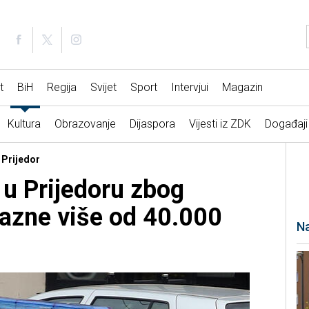
t
BiH
Regija
Svijet
Sport
Intervjui
Magazin
Kultura
Obrazovanje
Dijaspora
Vijesti iz ZDK
Događaji
 Prijedor
 u Prijedoru zbog
azne više od 40.000
Na