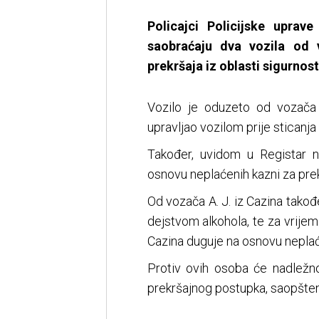
Policajci Policijske uprav
saobraćaju dva vozila od v
prekršaja iz oblasti sigurnost
Vozilo je oduzeto od vozača D
upravljao vozilom prije sticanja
Također, uvidom u Registar 
osnovu neplaćenih kazni za pre
Od vozača A. J. iz Cazina takođ
dejstvom alkohola, te za vrijem
Cazina duguje na osnovu neplać
Protiv ovih osoba će nadležno
prekršajnog postupka, saopšteno