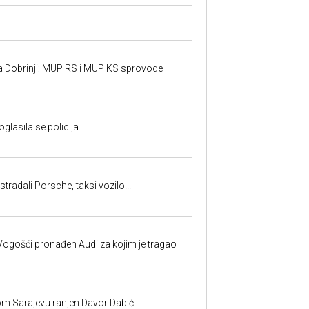
a Dobrinji: MUP RS i MUP KS sprovode
oglasila se policija
tradali Porsche, taksi vozilo...
ogošći pronađen Audi za kojim je tragao
om Sarajevu ranjen Davor Dabić