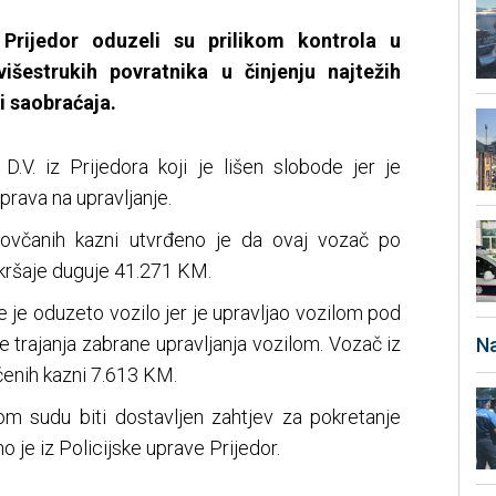
e Prijedor oduzeli su prilikom kontrola u
išestrukih povratnika u činjenju najtežih
i saobraćaja.
.V. iz Prijedora koji je lišen slobode jer je
 prava na upravljanje.
novčanih kazni utvrđeno je da ovaj vozač po
kršaje duguje 41.271 KM.
e je oduzeto vozilo jer je upravljao vozilom pod
e trajanja zabrane upravljanja vozilom. Vozač iz
Na
enih kazni 7.613 KM.
m sudu biti dostavljen zahtjev za pokretanje
 je iz Policijske uprave Prijedor.