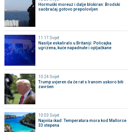
Hormuški moreuz i dalje blokiran: Brodski
saobraćaj gotovo prepolovljen
11:17
Svijet
Nasilje eskaliralo u Britaniji: Policajka
ugrizena, kuće napadnute i opljačkane
10:24
Svijet
Trump uvjeren da će rat s Iranom uskoro biti
završen
10:03
Svijet
Najviša ikad: Temperatura mora kod Mallorce
33 stepena