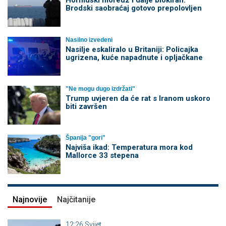
Hormuški moreuz i dalje blokiran:
Brodski saobraćaj gotovo prepolovljen
Nasilno izvedeni
Nasilje eskaliralo u Britaniji: Policajka
ugrizena, kuće napadnute i opljačkane
"Ne mogu dugo izdržati"
Trump uvjeren da će rat s Iranom uskoro
biti završen
Španija "gori"
Najviša ikad: Temperatura mora kod
Mallorce 33 stepena
Najnovije
Najčitanije
12:26
Svijet