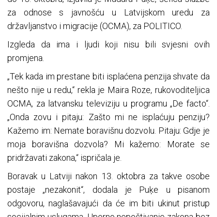
za odnose s javnošću u Latvijskom uredu za
državljanstvo i migracije (OCMA), za POLITICO.
Izgleda da ima i ljudi koji nisu bili svjesni ovih
promjena.
„Tek kada im prestane biti isplaćena penzija shvate da
nešto nije u redu,“ rekla je Maira Roze, rukovoditeljica
OCMA, za latvansku televiziju u programu „De facto“.
„Onda zovu i pitaju: Zašto mi ne isplaćuju penziju?
Kažemo im: Nemate boravišnu dozvolu. Pitaju: Gdje je
moja boravišna dozvola? Mi kažemo: Morate se
pridržavati zakona,“ ispričala je.
Boravak u Latviji nakon 13. oktobra za takve osobe
postaje „nezakonit“, dodala je Puķe u pisanom
odgovoru, naglašavajući da će im biti ukinut pristup
socijalnim uslugama. Uporno nepoštivanje zakona bez