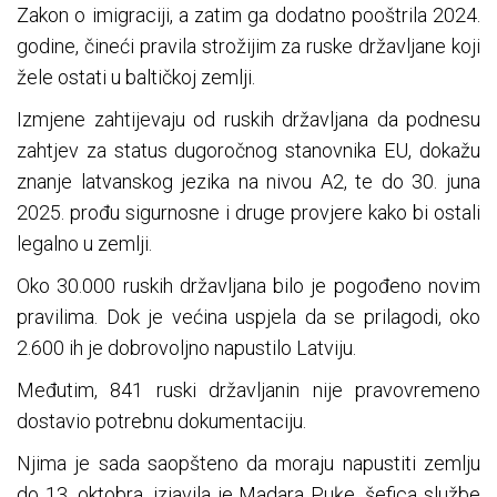
Zakon o imigraciji, a zatim ga dodatno pooštrila 2024.
godine, čineći pravila strožijim za ruske državljane koji
žele ostati u baltičkoj zemlji.
Izmjene zahtijevaju od ruskih državljana da podnesu
zahtjev za status dugoročnog stanovnika EU, dokažu
znanje latvanskog jezika na nivou A2, te do 30. juna
2025. prođu sigurnosne i druge provjere kako bi ostali
legalno u zemlji.
Oko 30.000 ruskih državljana bilo je pogođeno novim
pravilima. Dok je većina uspjela da se prilagodi, oko
2.600 ih je dobrovoljno napustilo Latviju.
Međutim, 841 ruski državljanin nije pravovremeno
dostavio potrebnu dokumentaciju.
Njima je sada saopšteno da moraju napustiti zemlju
do 13. oktobra, izjavila je Madara Puķe, šefica službe