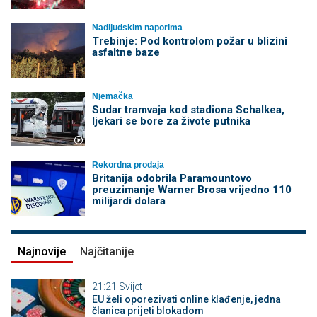
Nadljudskim naporima
Trebinje: Pod kontrolom požar u blizini
asfaltne baze
Njemačka
Sudar tramvaja kod stadiona Schalkea,
ljekari se bore za živote putnika
Rekordna prodaja
Britanija odobrila Paramountovo
preuzimanje Warner Brosa vrijedno 110
milijardi dolara
Najnovije
Najčitanije
21:21
Svijet
EU želi oporezivati online klađenje, jedna
članica prijeti blokadom