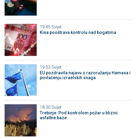
19:45
Svijet
Kina pooštrava kontrolu nad bogatima
19:03
Svijet
EU pozdravila najavu o razoružanju Hamasa i
povlačenju izraelskih snaga
18:30
Svijet
Trebinje: Pod kontrolom požar u blizini
asfaltne baze