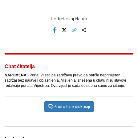
Podijeli ovaj članak
Facebook
X
Kopiraj link
Više
Chat čitatelja
NAPOMENA
- Portal Vijesti.ba zadržava pravo da obriše neprimjeren
sadržaj bez najave i objašnjenja. Mišljenja iznešena u chatu nisu stavovi
redakcije portala Vijesti.ba. Ova vijest je sada dostupna samo za čitanje.
Pridruži se diskusiji