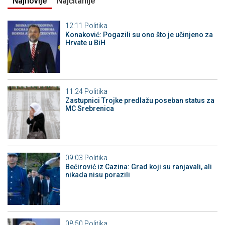
Najnovije
Najčitanije
12:11
Politika
Konaković: Pogazili su ono što je učinjeno za
Hrvate u BiH
11:24
Politika
Zastupnici Trojke predlažu poseban status za
MC Srebrenica
09:03
Politika
Bećirović iz Cazina: Grad koji su ranjavali, ali
nikada nisu porazili
08:50
Politika