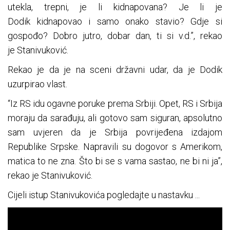
utekla, trepni, je li kidnapovana? Je li je
Dodik kidnapovao i samo onako stavio? Gdje si
gospođo? Dobro jutro, dobar dan, ti si v.d.”, rekao
je Stanivuković.
Rekao je da je na sceni državni udar, da je Dodik
uzurpirao vlast.
“Iz RS idu ogavne poruke prema Srbiji. Opet, RS i Srbija
moraju da sarađuju, ali gotovo sam siguran, apsolutno
sam uvjeren da je Srbija povrijeđena izdajom
Republike Srpske. Napravili su dogovor s Amerikom,
matica to ne zna. Što bi se s vama sastao, ne bi ni ja”,
rekao je Stanivuković.
Cijeli istup Stanivukovića pogledajte u nastavku ...