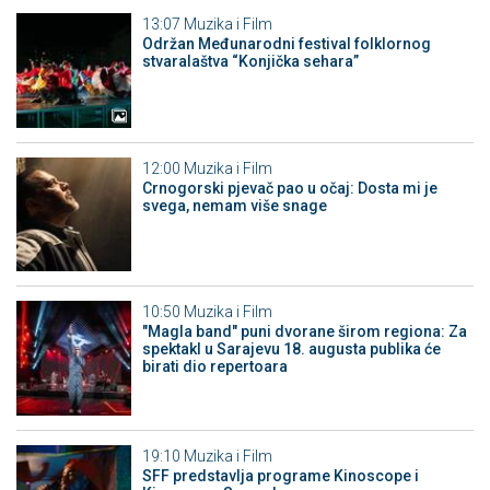
13:07
Muzika i Film
Održan Međunarodni festival folklornog
stvaralaštva “Konjička sehara”
12:00
Muzika i Film
Crnogorski pjevač pao u očaj: Dosta mi je
svega, nemam više snage
10:50
Muzika i Film
"Magla band" puni dvorane širom regiona: Za
spektakl u Sarajevu 18. augusta publika će
birati dio repertoara
19:10
Muzika i Film
SFF predstavlja programe Kinoscope i