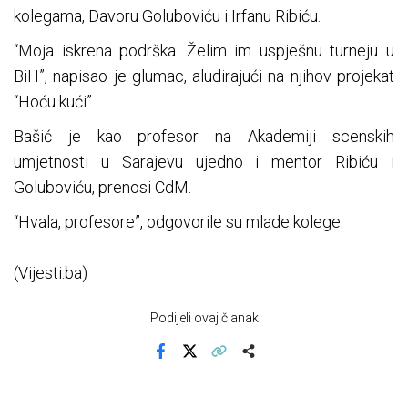
kolegama, Davoru Goluboviću i Irfanu Ribiću.
“Moja iskrena podrška. Želim im uspješnu turneju u
BiH”, napisao je glumac, aludirajući na njihov projekat
“Hoću kući”.
Bašić je kao profesor na Akademiji scenskih
umjetnosti u Sarajevu ujedno i mentor Ribiću i
Goluboviću, prenosi CdM.
“Hvala, profesore”, odgovorile su mlade kolege.
(Vijesti.ba)
Podijeli ovaj članak
Facebook
X
Kopiraj link
Više