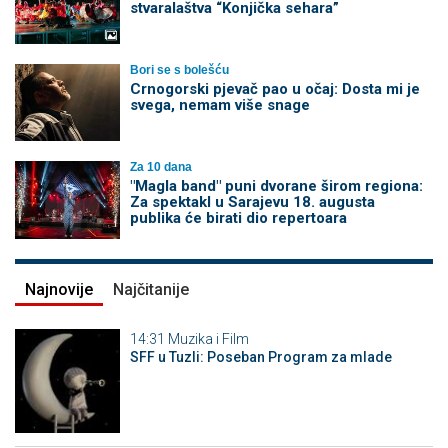
stvaralaštva “Konjička sehara”
Bori se s bolešću
Crnogorski pjevač pao u očaj: Dosta mi je
svega, nemam više snage
Za 10 dana
"Magla band" puni dvorane širom regiona:
Za spektakl u Sarajevu 18. augusta
publika će birati dio repertoara
Najnovije
Najčitanije
14:31
Muzika i Film
SFF u Tuzli: Poseban Program za mlade