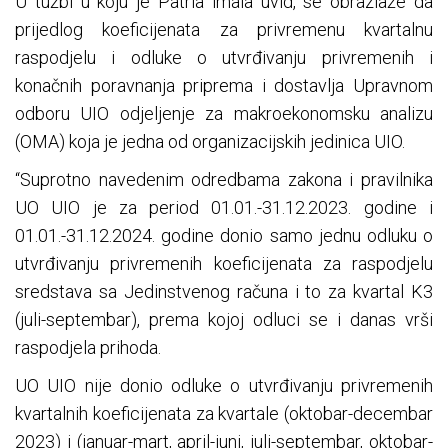
U tužbi u koju je Patria imala uvid, se obrazlaže da
prijedlog koeficijenata za privremenu kvartalnu
raspodjelu i odluke o utvrđivanju privremenih i
konačnih poravnanja priprema i dostavlja Upravnom
odboru UIO odjeljenje za makroekonomsku analizu
(OMA) koja je jedna od organizacijskih jedinica UIO.
“Suprotno navedenim odredbama zakona i pravilnika
UO UIO je za period 01.01.-31.12.2023. godine i
01.01.-31.12.2024. godine donio samo jednu odluku o
utvrđivanju privremenih koeficijenata za raspodjelu
sredstava sa Jedinstvenog računa i to za kvartal K3
(juli-septembar), prema kojoj odluci se i danas vrši
raspodjela prihoda.
UO UIO nije donio odluke o utvrđivanju privremenih
kvartalnih koeficijenata za kvartale (oktobar-decembar
2023) i (januar-mart, april-juni, juli-septembar, oktobar-