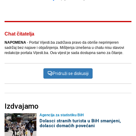
Facebook
X
Kopiraj link
Više
Chat čitatelja
NAPOMENA
- Portal Vijesti.ba zadržava pravo da obriše neprimjeren
sadržaj bez najave i objašnjenja. Mišljenja iznešena u chatu nisu stavovi
redakcije portala Vijesti.ba. Ova vijest je sada dostupna samo za čitanje.
Pridruži se diskusiji
Izdvajamo
Agencija za statistiku BiH
Dolasci stranih turista u BiH smanjeni,
dolasci domaćih povećani