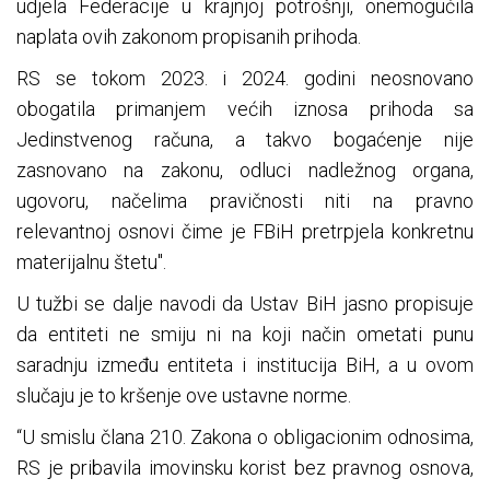
udjela Federacije u krajnjoj potrošnji, onemogućila
naplata ovih zakonom propisanih prihoda.
RS se tokom 2023. i 2024. godini neosnovano
obogatila primanjem većih iznosa prihoda sa
Jedinstvenog računa, a takvo bogaćenje nije
zasnovano na zakonu, odluci nadležnog organa,
ugovoru, načelima pravičnosti niti na pravno
relevantnoj osnovi čime je FBiH pretrpjela konkretnu
materijalnu štetu".
U tužbi se dalje navodi da Ustav BiH jasno propisuje
da entiteti ne smiju ni na koji način ometati punu
saradnju između entiteta i institucija BiH, a u ovom
slučaju je to kršenje ove ustavne norme.
“U smislu člana 210. Zakona o obligacionim odnosima,
RS je pribavila imovinsku korist bez pravnog osnova,