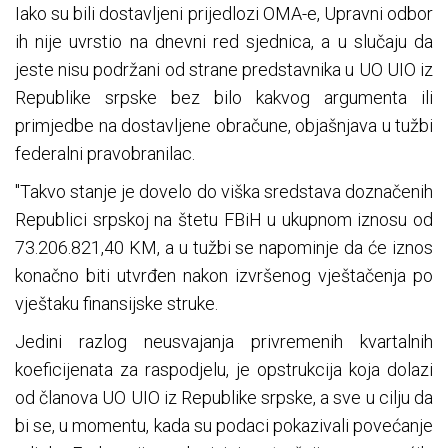
Iako su bili dostavljeni prijedlozi OMA-e, Upravni odbor
ih nije uvrstio na dnevni red sjednica, a u slučaju da
jeste nisu podržani od strane predstavnika u UO UIO iz
Republike srpske bez bilo kakvog argumenta ili
primjedbe na dostavljene obračune, objašnjava u tužbi
federalni pravobranilac.
"Takvo stanje je dovelo do viška sredstava doznačenih
Republici srpskoj na štetu FBiH u ukupnom iznosu od
73.206.821,40 KM, a u tužbi se napominje da će iznos
konačno biti utvrđen nakon izvršenog vještačenja po
vještaku finansijske struke.
Jedini razlog neusvajanja privremenih kvartalnih
koeficijenata za raspodjelu, je opstrukcija koja dolazi
od članova UO UIO iz Republike srpske, a sve u cilju da
bi se, u momentu, kada su podaci pokazivali povećanje