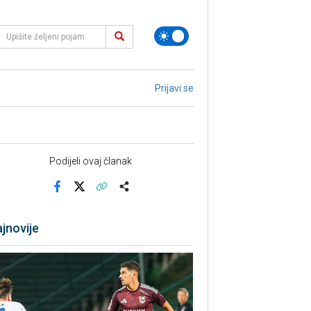
Prijavi se
Podijeli ovaj članak
Facebook
X
Kopiraj link
Više
jnovije