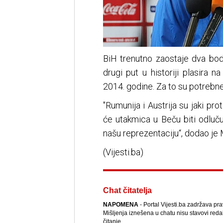
BiH trenutno zaostaje dva bod
drugi put u historiji plasira 
2014. godine. Za to su potrebne
"Rumunija i Austrija su jaki pr
će utakmica u Beču biti odluču
našu reprezentaciju“, dodao je M
(Vijesti.ba)
Chat čitatelja
NAPOMENA
- Portal Vijesti.ba zadržava pr
Mišljenja iznešena u chatu nisu stavovi reda
čitanje.