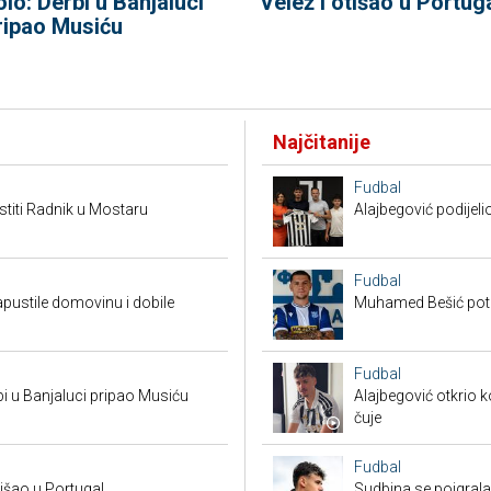
olo: Derbi u Banjaluci
Velež i otišao u Portug
ripao Musiću
Najčitanije
Fudbal
titi Radnik u Mostaru
Alajbegović podijeli
Fudbal
apustile domovinu i dobile
Muhamed Bešić potp
Fudbal
bi u Banjaluci pripao Musiću
Alajbegović otkrio k
čuje
Fudbal
tišao u Portugal
Sudbina se poigrala