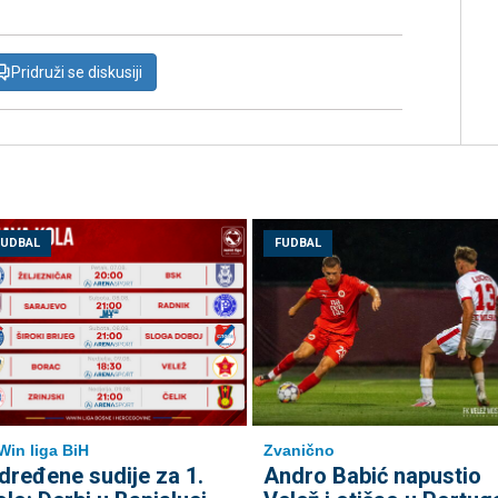
Pridruži se diskusiji
FUDBAL
FUDBAL
in liga BiH
Zvanično
dređene sudije za 1.
Andro Babić napustio