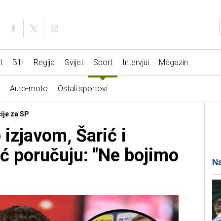
t
BiH
Regija
Svijet
Sport
Intervjui
Magazin
Auto-moto
Ostali sportovi
cije za SP
izjavom, Šarić i
 poručuju: "Ne bojimo
Na