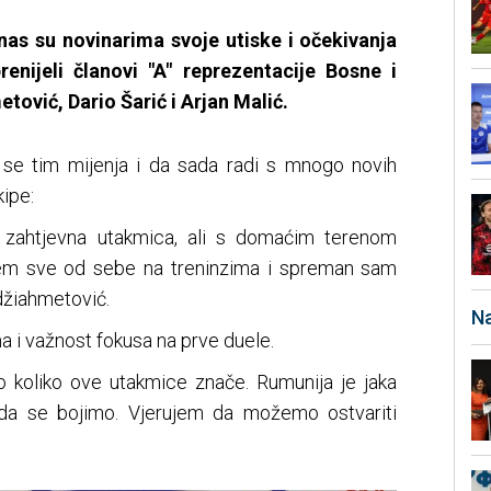
anas su novinarima svoje utiske i očekivanja
enijeli članovi "A" reprezentacije Bosne i
ović, Dario Šarić i Arjan Malić.
 se tim mijenja i da sada radi s mnogo novih
kipe:
e zahtjevna utakmica, ali s domaćim terenom
jem sve od sebe na treninzima i spreman sam
džiahmetović.
Na
ma i važnost fokusa na prve duele.
 koliko ove utakmice znače. Rumunija je jaka
 da se bojimo. Vjerujem da možemo ostvariti