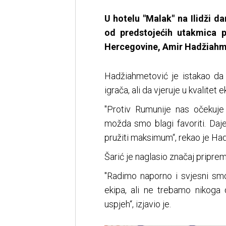
U hotelu "Malak" na Ilidži d
od predstojećih utakmica pr
Hercegovine, Amir Hadžiahmet
Hadžiahmetović je istakao da
igrača, ali da vjeruje u kvalitet e
"Protiv Rumunije nas očekuj
možda smo blagi favoriti. Da
pružiti maksimum“, rekao je Ha
Šarić je naglasio značaj pripre
"Radimo naporno i svjesni smo
ekipa, ali ne trebamo nikoga
uspjeh“, izjavio je.