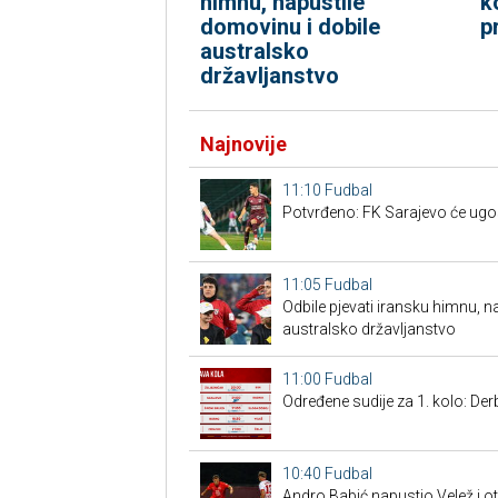
himnu, napustile
k
domovinu i dobile
p
australsko
državljanstvo
Najnovije
11:10
Fudbal
Potvrđeno: FK Sarajevo će ugos
11:05
Fudbal
Odbile pjevati iransku himnu, n
australsko državljanstvo
11:00
Fudbal
Određene sudije za 1. kolo: Der
10:40
Fudbal
Andro Babić napustio Velež i o