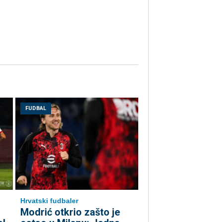
FUDBAL
Hrvatski fudbaler
Modrić otkrio zašto je