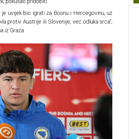
k, pokušao pridobiti.
n je uvijek bio igrati za Bosnu i Hercegovinu, uz
la protiv Austrije ili Slovenije, već odluka srca“,
a iz Graza.