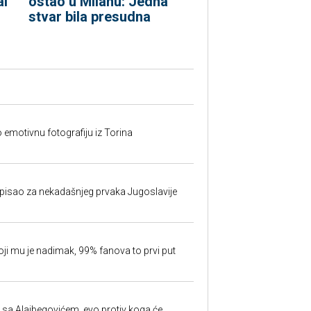
al
ostao u Milanu: Jedna
stvar bila presudna
o emotivnu fotografiju iz Torina
isao za nekadašnjeg prvaka Jugoslavije
oji mu je nadimak, 99% fanova to prvi put
 sa Alajbegovićem, evo protiv koga će