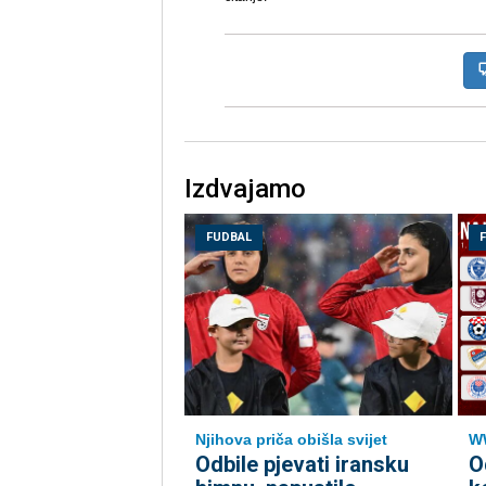
Izdvajamo
FUDBAL
Njihova priča obišla svijet
WW
Odbile pjevati iransku
O