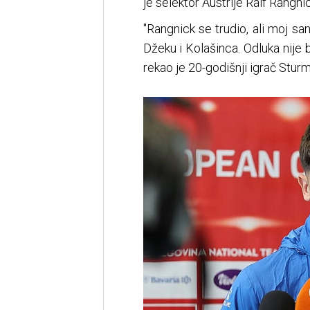
je selektor Austrije Ralf Rangnic
"Rangnick se trudio, ali moj sa
Džeku i Kolašinca. Odluka nije bi
rekao je 20-godišnji igrač Sturm