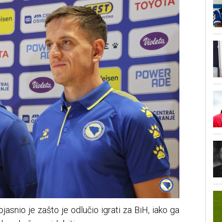
jasnio je zašto je odlučio igrati za BiH, iako ga