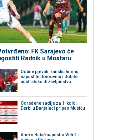
Potvrđeno: FK Sarajevo će
ugostiti Radnik u Mostaru
Odbile pjevati iransku himnu,
napustile domovinu i dobile
australsko državljanstvo
Određene sudije za 1. kolo:
Derbi u Banjaluci pripao Musiću
Andro Babić napustio Velež i
otišao u Portugal