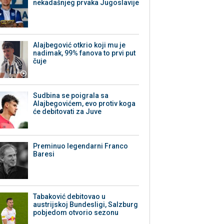
nekadašnjeg prvaka Jugoslavije
Alajbegović otkrio koji mu je
nadimak, 99% fanova to prvi put
čuje
Sudbina se poigrala sa
Alajbegovićem, evo protiv koga
će debitovati za Juve
Preminuo legendarni Franco
Baresi
Tabaković debitovao u
austrijskoj Bundesligi, Salzburg
pobjedom otvorio sezonu