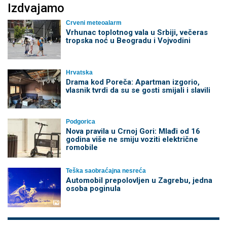
Izdvajamo
Crveni meteoalarm
Vrhunac toplotnog vala u Srbiji, večeras
tropska noć u Beogradu i Vojvodini
Hrvatska
Drama kod Poreča: Apartman izgorio,
vlasnik tvrdi da su se gosti smijali i slavili
Podgorica
Nova pravila u Crnoj Gori: Mlađi od 16
godina više ne smiju voziti električne
romobile
Teška saobraćajna nesreća
Automobil prepolovljen u Zagrebu, jedna
osoba poginula