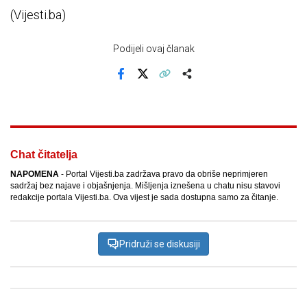
(Vijesti.ba)
Podijeli ovaj članak
Facebook
X
Kopiraj link
Više
Chat čitatelja
NAPOMENA
- Portal Vijesti.ba zadržava pravo da obriše neprimjeren
sadržaj bez najave i objašnjenja. Mišljenja iznešena u chatu nisu stavovi
redakcije portala Vijesti.ba. Ova vijest je sada dostupna samo za čitanje.
Pridruži se diskusiji