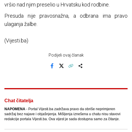
vršio nad njim preselio u Hrvatsku kod rodbine.
Presuda nije pravosnažna, a odbrana ima pravo
ulaganja žalbe.
(Vijesti.ba)
Podijeli ovaj članak
Facebook
X
Kopiraj link
Više
Chat čitatelja
NAPOMENA
- Portal Vijesti.ba zadržava pravo da obriše neprimjeren
sadržaj bez najave i objašnjenja. Mišljenja iznešena u chatu nisu stavovi
redakcije portala Vijesti.ba. Ova vijest je sada dostupna samo za čitanje.