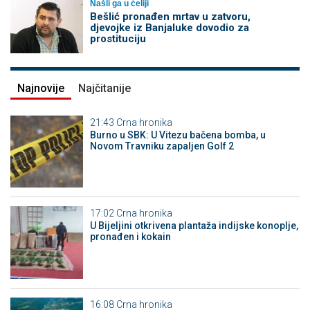
Našli ga u ćeliji
Bešlić pronađen mrtav u zatvoru,
djevojke iz Banjaluke dovodio za
prostituciju
Najnovije
Najčitanije
21:43
Crna hronika
Burno u SBK: U Vitezu bačena bomba, u
Novom Travniku zapaljen Golf 2
17:02
Crna hronika
​U Bijeljini otkrivena plantaža indijske konoplje,
pronađen i kokain
16:08
Crna hronika