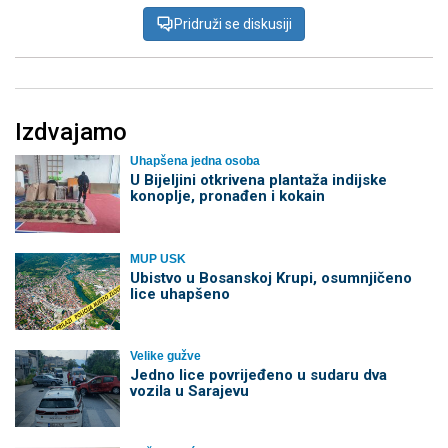
Pridruži se diskusiji
Izdvajamo
Uhapšena jedna osoba
​U Bijeljini otkrivena plantaža indijske
konoplje, pronađen i kokain
MUP USK
Ubistvo u Bosanskoj Krupi, osumnjičeno
lice uhapšeno
Velike gužve
Јedno lice povrijeđeno u sudaru dva
vozila u Sarajevu