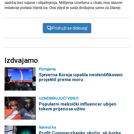
sadržaj bez najave i objašnjenja. Mišljenja iznešena u chatu nisu stavovi
redakcije portala Vijesti.ba. Ova vijest je sada dostupna samo za čitanje.
Pridruži se diskusiji
Izdvajamo
Pjongjang
Sjeverna Koreja ispalila neidentifikovani
projektil prema moru
UZNEMIRUJUĆI VIDEO
Popularni meksički influencer ubijen
tokom prijenosa uživo
Njemačka
Profit Commerzbanka skočio, ali borba