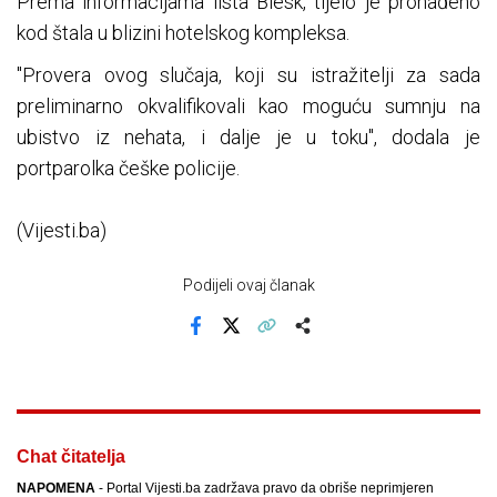
Prema informacijama lista Blesk, tijelo je pronađeno
kod štala u blizini hotelskog kompleksa.
"Provera ovog slučaja, koji su istražitelji za sada
preliminarno okvalifikovali kao moguću sumnju na
ubistvo iz nehata, i dalje je u toku", dodala je
portparolka češke policije.
(Vijesti.ba)
Podijeli ovaj članak
Facebook
X
Kopiraj link
Više
Chat čitatelja
NAPOMENA
- Portal Vijesti.ba zadržava pravo da obriše neprimjeren