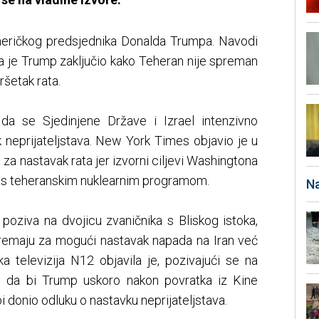
meričkog predsjednika Donalda Trumpa. Navodi
da je Trump zaključio kako Teheran nije spreman
ršetak rata.
da se Sjedinjene Države i Izrael intenzivno
 neprijateljstava. New York Times objavio je u
a nastavak rata jer izvorni ciljevi Washingtona
i s teheranskim nuklearnim programom.
Na
poziva na dvojicu zvaničnika s Bliskog istoka,
ipremaju za mogući nastavak napada na Iran već
a televizija N12 objavila je, pozivajući se na
a, da bi Trump uskoro nakon povratka iz Kine
i donio odluku o nastavku neprijateljstava.