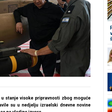
je u stanje visoke pripravnosti zbog moguće
vile su u nedjelju izraelski dnevne novine
se na vladine izvore.