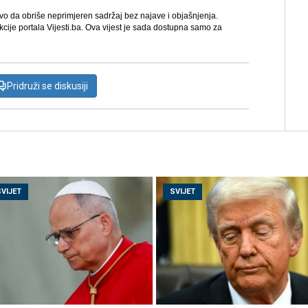
avo da obriše neprimjeren sadržaj bez najave i objašnjenja.
kcije portala Vijesti.ba. Ova vijest je sada dostupna samo za
Pridruži se diskusiji
SVIJET
SVIJET