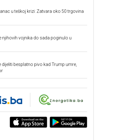
anac u teškoj krizi: Zatvara oko 50 trgovina
 je njihovih vojnika do sada poginulo u
e dijeliti besplatno pivo kad Trump umre,
or