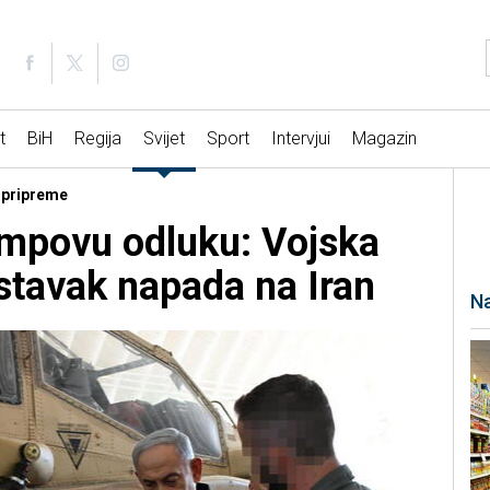
t
BiH
Regija
Svijet
Sport
Intervjui
Magazin
e pripreme
umpovu odluku: Vojska
tavak napada na Iran
Na