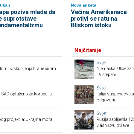
tikan
Nova anketa
apa poziva mlade da
Većina Amerikanaca
e suprotstave
protivi se ratu na
undamentalizmu
Bliskom istoku
Najčitanije
Svijet
valom poskupljenja hrane širom
Njemačka: Ulice zat
19 stepeni
Svijet
 SAD optužena za korupciju
Italija suspendova
odgovorio
Svijet
g projektila: Ukrajina mora
Rusija zaplijenila 1
vlasništvu države