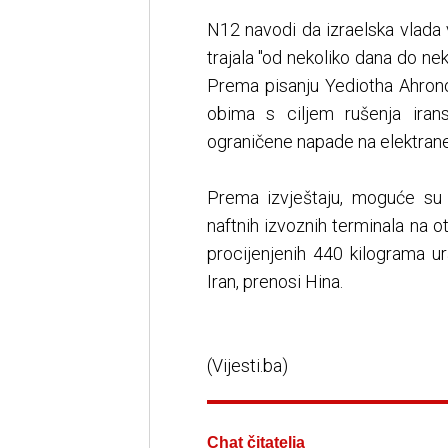
N12 navodi da izraelska vlada v
trajala "od nekoliko dana do ne
Prema pisanju Yediotha Ahrono
obima s ciljem rušenja iran
ograničene napade na elektrane
Prema izvještaju, moguće su 
naftnih izvoznih terminala na o
procijenjenih 440 kilograma u
Iran, prenosi Hina.
(Vijesti.ba)
Chat čitatelja