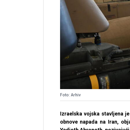
Foto: Arhiv
Izraelska vojska stavljena 
obnove napada na Iran, obja
Yedioth Ahronoth, pozivajući 