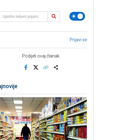
Prijavi se
Podijeli ovaj članak
Facebook
X
Kopiraj link
Više
jnovije