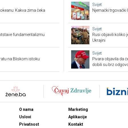
Svijet
u okeanu: Kakva zima čeka
Njemački trgovački l
Svijet
otstave fundamentalizmu
Rusi objavili koliko
Ukrajini
Svijet
ratu na Bliskom istoku
Pivara objavila da ć
dobili su brz odgov
O nama
Marketing
Uslovi
Aplikacije
Privatnost
Kontakt