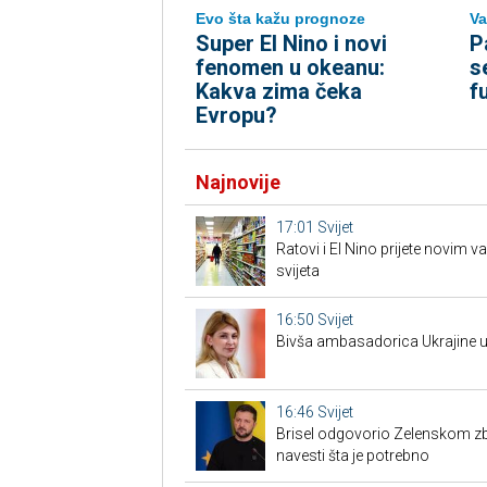
Evo šta kažu prognoze
Va
Super El Nino i novi
P
fenomen u okeanu:
s
Kakva zima čeka
f
Evropu?
Najnovije
17:01
Svijet
Ratovi i El Nino prijete novim 
svijeta
16:50
Svijet
Bivša ambasadorica Ukrajine u
16:46
Svijet
Brisel odgovorio Zelenskom zbo
navesti šta je potrebno