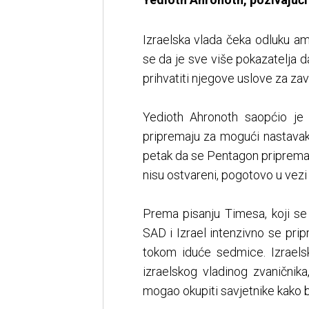
Izraelska vlada čeka odluku a
se da je sve više pokazatelja 
prihvatiti njegove uslove za zav
Yedioth Ahronoth saopćio je 
pripremaju za mogući nastavak
petak da se Pentagon priprema z
nisu ostvareni, pogotovo u vez
Prema pisanju Timesa, koji se 
SAD i Izrael intenzivno se pr
tokom iduće sedmice. Izraelsk
izraelskog vladinog zvaničnik
mogao okupiti savjetnike kako b