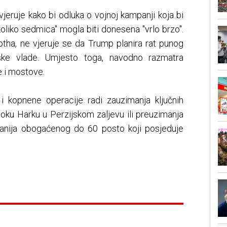
jeruje kako bi odluka o vojnoj kampanji koja bi
koliko sedmica" mogla biti donesena "vrlo brzo".
tha, ne vjeruje se da Trump planira rat punog
ske vlade. Umjesto toga, navodno razmatra
 i mostove.
i kopnene operacije radi zauzimanja ključnih
toku Harku u Perzijskom zaljevu ili preuzimanja
ranija obogaćenog do 60 posto koji posjeduje