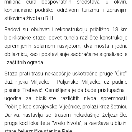
miliona eura bespovratnih sredstava, u okviru
kontinuirane podrške održivom turizmu i zdravijim
stilovima života u BiH.
Radovi su obuhvatili rekonstrukciju približno 13 km
biciklističke staze, devet tunela različite konstrukcije
opremljenih solarnom rasvjetom, dva mosta i jednu
obilaznicu, kao i postavljanje saobraćajne signalizacije
i zaštitnih ograda.
Staza prati trasu nekadašnje uskotračne pruge "Ćiro",
duž rijeka Miljacke i Paljanske Miljacke, uz padine
planine Trebević. Osmišljena je da bude pristupačna i
ugodna za bicikliste različitih nivoa spremnosti.
Počinje kod sarajevske Vijećnice, prolazi kroz šetnicu
Dariva, nastavlja se trasom nekadašnje željezničke
pruge kod lokaliteta "Vrelo života", a završava u blizini
stare željezničke stanice Pale.