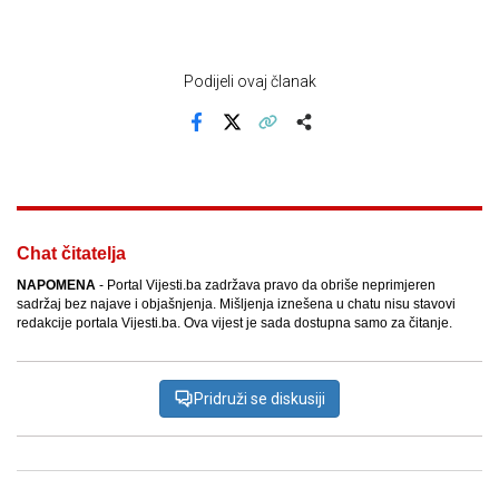
Podijeli ovaj članak
Facebook
X
Kopiraj link
Više
Chat čitatelja
NAPOMENA
- Portal Vijesti.ba zadržava pravo da obriše neprimjeren
sadržaj bez najave i objašnjenja. Mišljenja iznešena u chatu nisu stavovi
redakcije portala Vijesti.ba. Ova vijest je sada dostupna samo za čitanje.
Pridruži se diskusiji