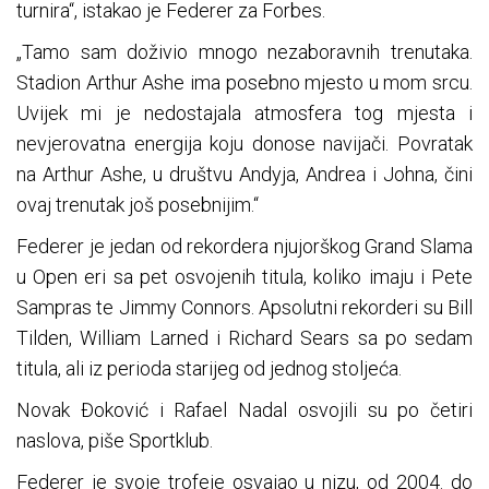
turnira“, istakao je Federer za Forbes.
„Tamo sam doživio mnogo nezaboravnih trenutaka.
Stadion Arthur Ashe ima posebno mjesto u mom srcu.
Uvijek mi je nedostajala atmosfera tog mjesta i
nevjerovatna energija koju donose navijači. Povratak
na Arthur Ashe, u društvu Andyja, Andrea i Johna, čini
ovaj trenutak još posebnijim.“
Federer je jedan od rekordera njujorškog Grand Slama
u Open eri sa pet osvojenih titula, koliko imaju i Pete
Sampras te Jimmy Connors. Apsolutni rekorderi su Bill
Tilden, William Larned i Richard Sears sa po sedam
titula, ali iz perioda starijeg od jednog stoljeća.
Novak Đoković i Rafael Nadal osvojili su po četiri
naslova, piše Sportklub.
Federer je svoje trofeje osvajao u nizu, od 2004. do