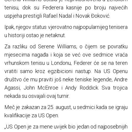
tenisu, dok su Federera kasnije po broju najvećih
uspjeha prestigli Rafael Nadal i Novak Đoković.
Ipak, njegov status vjerovatno najpopularnijeg tenisera
u historiji ostao je netaknut.
Za razliku od Serene Williams, o čijem se povratku
mjesecima nagađa i koja se već ove sedmice vraća
vrhunskom tenisu u Londonu, Federer će se na teren
vratiti samo kroz egzibicioni nastup. Na US Openu
društvo će mu praviti još neke teniske legende, Andre
Agassi, John McEnroe i Andy Roddick. Sva trojica
nekada su osvajali ovaj turnir.
Meč je zakazan za 25. august, u sedmici kada se igraju
kvalifikacije za US Open.
„US Open je za mene uvijek bio jedan od najposebnijih