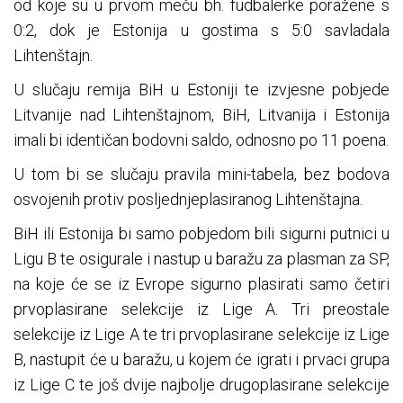
od koje su u prvom meču bh. fudbalerke poražene s
0:2, dok je Estonija u gostima s 5:0 savladala
Lihtenštajn.
U slučaju remija BiH u Estoniji te izvjesne pobjede
Litvanije nad Lihtenštajnom, BiH, Litvanija i Estonija
imali bi identičan bodovni saldo, odnosno po 11 poena.
U tom bi se slučaju pravila mini-tabela, bez bodova
osvojenih protiv posljednjeplasiranog Lihtenštajna.
BiH ili Estonija bi samo pobjedom bili sigurni putnici u
Ligu B te osigurale i nastup u baražu za plasman za SP,
na koje će se iz Evrope sigurno plasirati samo četiri
prvoplasirane selekcije iz Lige A. Tri preostale
selekcije iz Lige A te tri prvoplasirane selekcije iz Lige
B, nastupit će u baražu, u kojem će igrati i prvaci grupa
iz Lige C te još dvije najbolje drugoplasirane selekcije