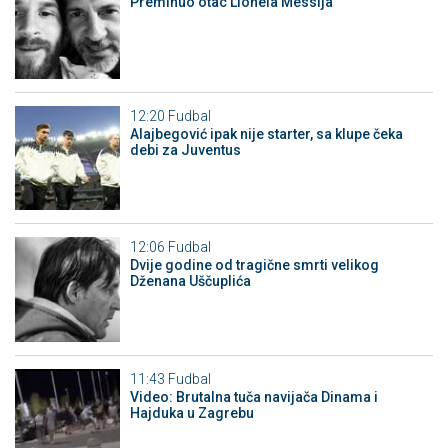
Preminuo otac Lionela Messija
12:20
Fudbal
Alajbegović ipak nije starter, sa klupe čeka
debi za Juventus
12:06
Fudbal
Dvije godine od tragične smrti velikog
Dženana Uščuplića
11:43
Fudbal
Video: Brutalna tuča navijača Dinama i
Hajduka u Zagrebu