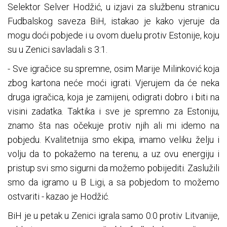
Selektor Selver Hodžić, u izjavi za službenu stranicu
Fudbalskog saveza BiH, istakao je kako vjeruje da
mogu doći pobjede i u ovom duelu protiv Estonije, koju
su u Zenici savladali s 3:1.
- Sve igračice su spremne, osim Marije Milinković koja
zbog kartona neće moći igrati. Vjerujem da će neka
druga igračica, koja je zamijeni, odigrati dobro i biti na
visini zadatka. Taktika i sve je spremno za Estoniju,
znamo šta nas očekuje protiv njih ali mi idemo na
pobjedu. Kvalitetnija smo ekipa, imamo veliku želju i
volju da to pokažemo na terenu, a uz ovu energiju i
pristup svi smo sigurni da možemo pobijediti. Zaslužili
smo da igramo u B Ligi, a sa pobjedom to možemo
ostvariti - kazao je Hodžić.
BiH je u petak u Zenici igrala samo 0:0 protiv Litvanije,