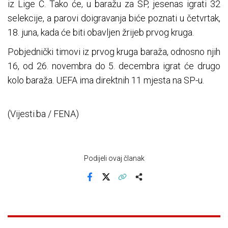
iz Lige C. Tako će, u baražu za SP, jesenas igrati 32
selekcije, a parovi doigravanja biće poznati u četvrtak,
18. juna, kada će biti obavljen žrijeb prvog kruga.
Pobjednički timovi iz prvog kruga baraža, odnosno njih
16, od 26. novembra do 5. decembra igrat će drugo
kolo baraža. UEFA ima direktnih 11 mjesta na SP-u.
(Vijesti.ba / FENA)
Podijeli ovaj članak
Facebook
X
Kopiraj link
Više