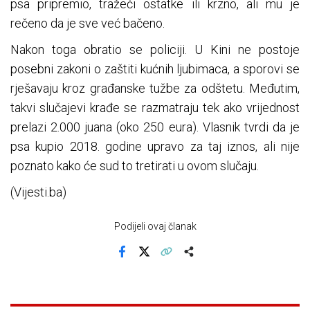
psa pripremio, tražeći ostatke ili krzno, ali mu je
rečeno da je sve već bačeno.
Nakon toga obratio se policiji. U Kini ne postoje
posebni zakoni o zaštiti kućnih ljubimaca, a sporovi se
rješavaju kroz građanske tužbe za odštetu. Međutim,
takvi slučajevi krađe se razmatraju tek ako vrijednost
prelazi 2.000 juana (oko 250 eura). Vlasnik tvrdi da je
psa kupio 2018. godine upravo za taj iznos, ali nije
poznato kako će sud to tretirati u ovom slučaju.
(Vijesti.ba)
Podijeli ovaj članak
Facebook
X
Kopiraj link
Više