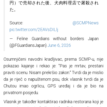
円）で売却された後、犬肉料理店で屠殺され
た。
Source:
@SCMPNews
pic.twitter.com/2EAVsDILlj
— Feline Guardians without borders Japan
(@FGuardiansJapan)
June 6, 2026
Osumnjičeni navodni kradljivac, prema SCMP-u, nije
pokazao kajanje i rekao je: "Pas je mrtav, prestani
praviti scenu. Nisam prekršio zakon." Tvrdi da je mislio
da je riječ o napuštenom psu, dok vlasnik tvrdi da je
Chutou imao ogrlicu, GPS uređaj i da je bio na
privatnom posjedu.
Vlasnik je također kontaktirao radnika restorana koji je