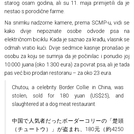
starog osam godina, ali su 11. maja primijetili da je
nestao s porodične farme.
Na snimku nadzorne kamere, prema SCMP-u, vidi se
kako dvije nepoznate osobe odvode psa na
električnom biciklu. Kada je saznao za krađu, vlasnik se
odmah vratio kući. Dvije sedmice kasnije pronašao je
osobu za koju se sumnja da je počinilac i ponudio joj
10.000 juana (oko 1.300 eura) za povrat psa, ali je tada
pas već bio prodan restoranu – za oko 23 eura.
Chutou, a celebrity Border Collie in China, was
stolen, sold for 180 yuan (US$25), and
slaughtered at a dog meat restaurant.
中国で人気者だったボーダーコリーの「楚頭
（チュートウ）」が盗まれ、180元（約4250