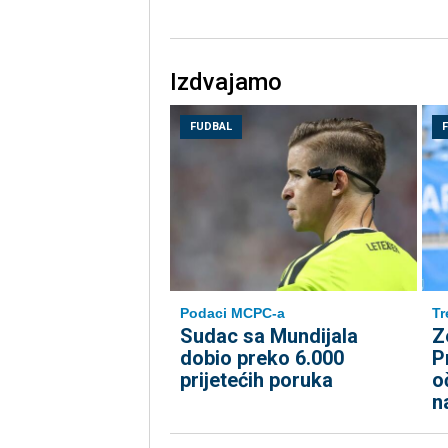
Izdvajamo
FUDBAL
Podaci MCPC-a
Tr
Sudac sa Mundijala
Z
dobio preko 6.000
P
prijetećih poruka
o
n