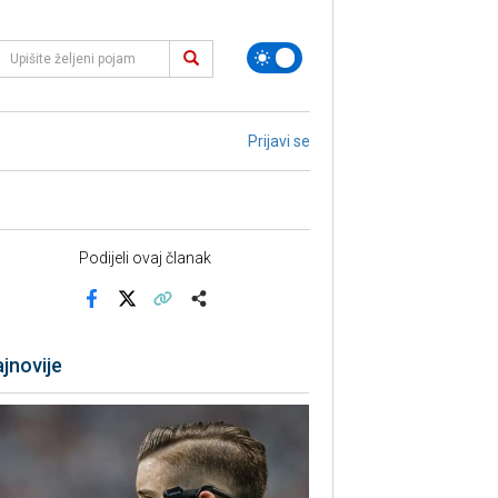
Prijavi se
Podijeli ovaj članak
Facebook
X
Kopiraj link
Više
jnovije