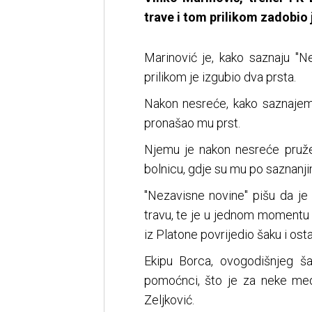
trave i tom prilikom zadobio 
Marinović je, kako saznaju "N
prilikom je izgubio dva prsta.
Nakon nesreće, kako saznajem
pronašao mu prst.
Njemu je nakon nesreće pruž
bolnicu, gdje su mu po saznanji
"Nezavisne novine" pišu da je
travu, te je u jednom momentu 
iz Platone povrijedio šaku i ost
Ekipu Borca, ovogodišnjeg ša
pomoćnci, što je za neke med
Zeljković.