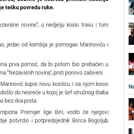
je tešku povredu ruke.
ezavisne novine", u nedjelju kosio travu i tom
o, jedan od komšija je pomogao Marinoviću i
ena prva pomoć, da bi potom bio prebačen u
ma "Nezavisnih novina", prsti ponovo zašiveni.
 Marinović kupio novu kosilicu i sa njom kosio
Na
došlo do nesreće u kojoj je šef stručnog štaba
ao bez dva prsta.
mpiona Premijer lige BiH, voditi će njegovi
ije potvrdio i potpredsjednik Borca Bogoljub