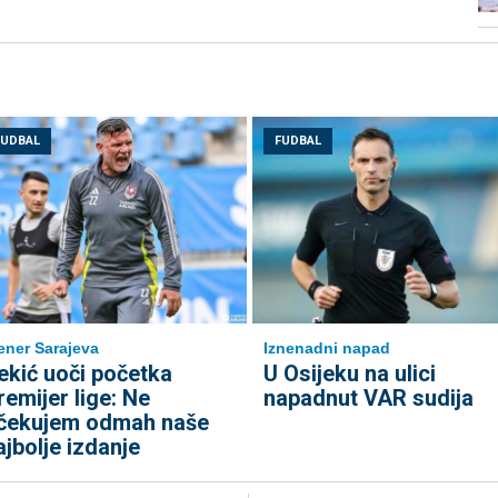
FUDBAL
FUDBAL
ener Sarajeva
Iznenadni napad
ekić uoči početka
U Osijeku na ulici
remijer lige: Ne
napadnut VAR sudija
čekujem odmah naše
ajbolje izdanje