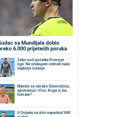
Sudac sa Mundijala dobio
preko 6.000 prijetećih poruka
Zekić uoči početka Premijer
lige: Ne očekujem odmah naše
najbolje izdanje
Mandić se obratio Džemidžiću,
spomenuo i Vicu: Koga vi, ba,
folirate?
U Osijeku na ulici napadnut VAR
sudija