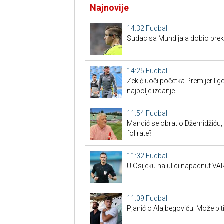
Najnovije
14:32
Fudbal
Sudac sa Mundijala dobio preko
14:25
Fudbal
Zekić uoči početka Premijer l
najbolje izdanje
11:54
Fudbal
Mandić se obratio Džemidžiću, 
folirate?
11:32
Fudbal
U Osijeku na ulici napadnut VAR
11:09
Fudbal
Pjanić o Alajbegoviću: Može bit