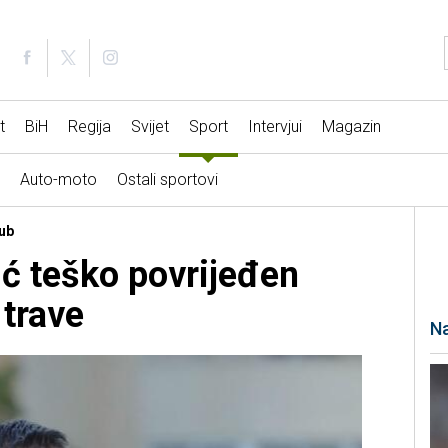
t
BiH
Regija
Svijet
Sport
Intervjui
Magazin
Auto-moto
Ostali sportovi
lub
ć teško povrijeđen
trave
Na