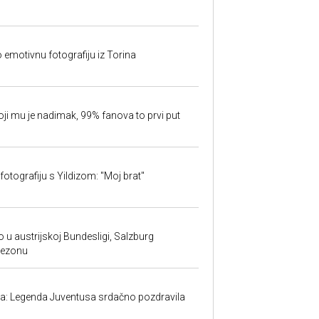
o emotivnu fotografiju iz Torina
oji mu je nadimak, 99% fanova to prvi put
fotografiju s Yildizom: "Moj brat"
 u austrijskoj Bundesligi, Salzburg
sezonu
ma: Legenda Juventusa srdačno pozdravila