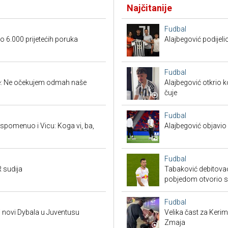
Najčitanije
Fudbal
 6.000 prijetećih poruka
Alajbegović podijeli
Fudbal
ige: Ne očekujem odmah naše
Alajbegović otkrio k
čuje
Fudbal
spomenuo i Vicu: Koga vi, ba,
Alajbegović objavio 
Fudbal
 sudija
Tabaković debitovao
pobjedom otvorio 
Fudbal
i novi Dybala u Juventusu
Velika čast za Keri
Zmaja