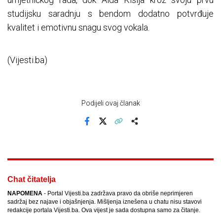
studijsku saradnju s bendom dodatno potvrđuje
kvalitet i emotivnu snagu svog vokala.
(Vijesti.ba)
Podijeli ovaj članak
Facebook
X
Kopiraj link
Više
Chat čitatelja
NAPOMENA
- Portal Vijesti.ba zadržava pravo da obriše neprimjeren
sadržaj bez najave i objašnjenja. Mišljenja iznešena u chatu nisu stavovi
redakcije portala Vijesti.ba. Ova vijest je sada dostupna samo za čitanje.