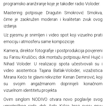
programsko aranžiranje koje je također radio Voloder.
Mastering potpisuje Dragutin Smokrović Smokva,
čime je zaokružen moderan i kvalitetan zvuk ovog
izdanja.
Uz pjesmu je snimljen i video spot koji vizuelno prati
emociju i atmosferu same kompozicije.
Kamera, direktor fotografije i postprodukcija povjereni
su Farisu Kruščici, dok montažu potpisuju Amil Hujić i
Nihad Voloder. U realizaciji spota učestvovali su i
video asistentica Tajana Batlak-Voloder, vizažistica
Mirana Kećo te glavni rekviziter Kenan Demirović, koji
su svojim angažmanom doprinijeli konačnom
vizuelnom identitetu projekta.
Ovim singlom NODIVO otvara novo poglavlje svog
umjetničkog rada, dok Aida Kišija kroz svoju prvu