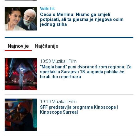
Veliki hit
Ceca o Merlinu: Nismo ga smjeli
potpisati, ali ta pjesma je njegova osim
jednog stiha
Najnovije
Najčitanije
10:50
Muzika i Film
"Magla band" puni dvorane širom regiona: Za
spektakl u Sarajevu 18. augusta publika će
birati dio repertoara
19:10
Muzika i Film
SFF predstavlja programe Kinoscope i
Kinoscope Surreal